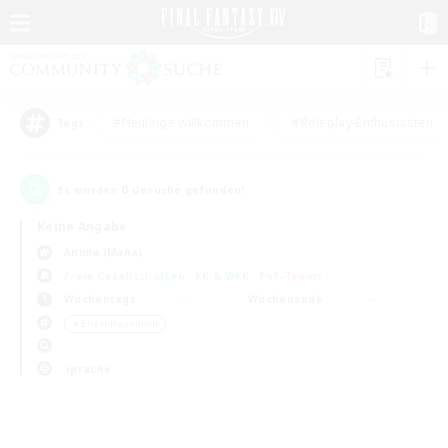
#Neulinge willkommen
#Roleplay-Enthusiasten
Tags
0
Es wurden
Gesuche gefunden!
Keine Angabe
Anima (Mana)
Freie Gesellschaften
KK & WKK
PvP-Teams
Wochentags
Wochenende
＃Elternfreundlich
Sprache