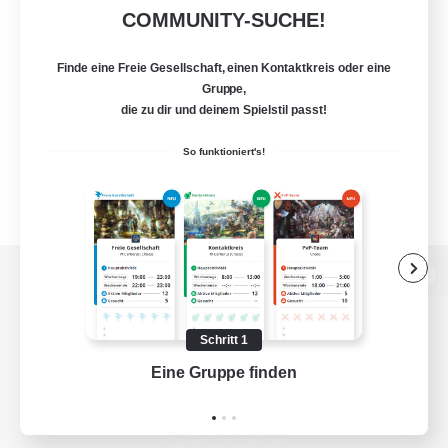
COMMUNITY-SUCHE!
Finde eine Freie Gesellschaft, einen Kontaktkreis oder eine
Gruppe,
die zu dir und deinem Spielstil passt!
So funktioniert's!
Zur PC-Seite
Schritt 1
Eine Gruppe finden
Auf 
Spiel herunterladen
Offizielle Informationen