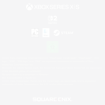
©2026 Sony Interactive Entertainment LLC."PlayStation Family Mark", "PlayStation", "PS5
logo", "PS5", "PS4 logo" and "PS4" are registered trademarks or trademarks of Sony
Interactive Entertainment Inc.
Microsoft, the XBOX Sphere mark, the Series X|S logo and XBOX Series X|S are trademarks
of the Microsoft group of companies.
Nintendo Switch is a trademark of Nintendo.
Mac is a trademark of Apple Inc.
©2026 Valve Corporation. Steam and the Steam logo are trademarks and/or registered
trademarks of Valve Corporation in the U.S. and/or other countries.