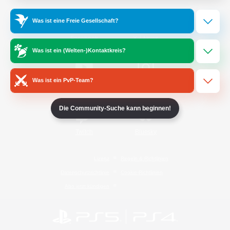
Was ist eine Freie Gesellschaft?
/
Facebook
X
News
Was ist ein (Welten-)Kontaktkreis?
Was ist ein PvP-Team?
YouTube
Instagram
Die Community-Suche kann beginnen!
Twitch
Bluesky
Lizenz
Regeln & Richtlinien
Datenschutzrichtlinie
Cookie-Richtlinien
Abo jetzt kündigen