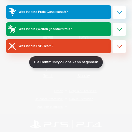
Was ist eine Freie Gesellschaft?
/
Facebook
X
News
Was ist ein (Welten-)Kontaktkreis?
Was ist ein PvP-Team?
YouTube
Instagram
Die Community-Suche kann beginnen!
Twitch
Bluesky
Lizenz
Regeln & Richtlinien
Datenschutzrichtlinie
Cookie-Richtlinien
Abo jetzt kündigen