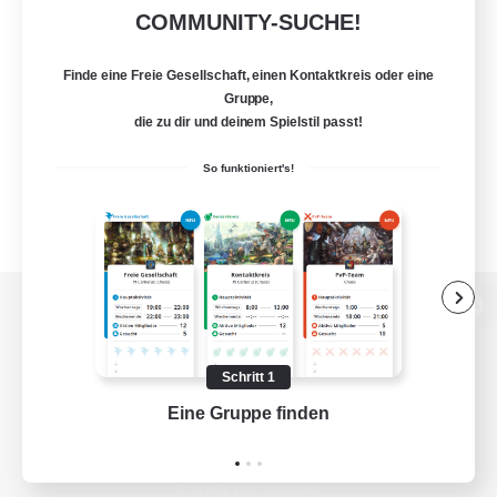
COMMUNITY-SUCHE!
Finde eine Freie Gesellschaft, einen Kontaktkreis oder eine
Gruppe,
die zu dir und deinem Spielstil passt!
So funktioniert's!
Zur PC-Seite
Schritt 1
Eine Gruppe finden
Auf 
Spiel herunterladen
Offizielle Informationen