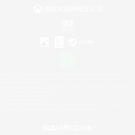
©2026 Sony Interactive Entertainment LLC."PlayStation Family Mark", "PlayStation", "PS5
logo", "PS5", "PS4 logo" and "PS4" are registered trademarks or trademarks of Sony
Interactive Entertainment Inc.
Microsoft, the XBOX Sphere mark, the Series X|S logo and XBOX Series X|S are trademarks
of the Microsoft group of companies.
Nintendo Switch is a trademark of Nintendo.
Mac is a trademark of Apple Inc.
©2026 Valve Corporation. Steam and the Steam logo are trademarks and/or registered
trademarks of Valve Corporation in the U.S. and/or other countries.