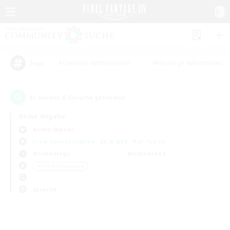
#Glamour-Enthusiasten
#Neulinge willkommen
Tags
0
Es wurden
Gesuche gefunden!
Keine Angabe
Anima (Mana)
Freie Gesellschaften
KK & WKK
PvP-Teams
Wochentags
Wochenende
＃PvP-Enthusiasten
Sprache