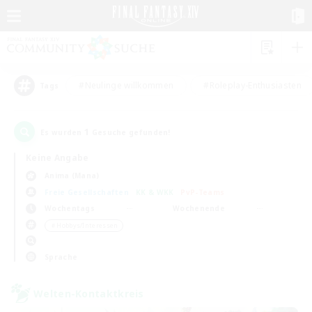
#Neulinge willkommen
#Roleplay-Enthusiasten
Tags
1
Es wurden
Gesuche gefunden!
Keine Angabe
Anima (Mana)
Freie Gesellschaften
KK & WKK
PvP-Teams
Wochentags
Wochenende
＃Hobbys/Interessen
Sprache
Welten-Kontaktkreis