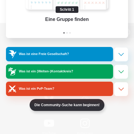
Schritt 1
Eine Gruppe finden
Auf 
Zur PC-Seite
Was ist eine Freie Gesellschaft?
Spiel herunterladen
Was ist ein (Welten-)Kontaktkreis?
Offizielle Informationen
Was ist ein PvP-Team?
Die Community-Suche kann beginnen!
/
Facebook
X
News
YouTube
Instagram