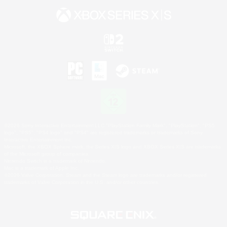
©2026 Sony Interactive Entertainment LLC."PlayStation Family Mark", "PlayStation", "PS5
logo", "PS5", "PS4 logo" and "PS4" are registered trademarks or trademarks of Sony
Interactive Entertainment Inc.
Microsoft, the XBOX Sphere mark, the Series X|S logo and XBOX Series X|S are trademarks
of the Microsoft group of companies.
Nintendo Switch is a trademark of Nintendo.
Mac is a trademark of Apple Inc.
©2026 Valve Corporation. Steam and the Steam logo are trademarks and/or registered
trademarks of Valve Corporation in the U.S. and/or other countries.