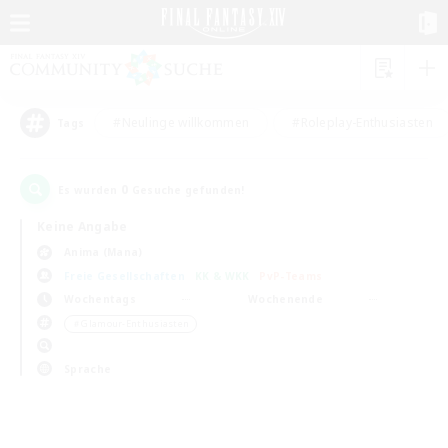
#Neulinge willkommen
#Roleplay-Enthusiasten
Tags
0
Es wurden
Gesuche gefunden!
Keine Angabe
Anima (Mana)
Freie Gesellschaften
KK & WKK
PvP-Teams
Wochentags
Wochenende
＃Glamour-Enthusiasten
Sprache