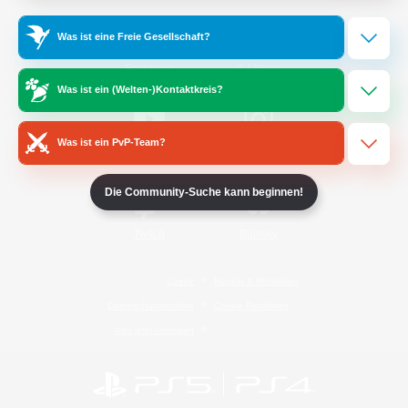
Was ist eine Freie Gesellschaft?
/
Facebook
X
News
Was ist ein (Welten-)Kontaktkreis?
Was ist ein PvP-Team?
YouTube
Instagram
Die Community-Suche kann beginnen!
Twitch
Bluesky
Lizenz
Regeln & Richtlinien
Datenschutzrichtlinie
Cookie-Richtlinien
Abo jetzt kündigen