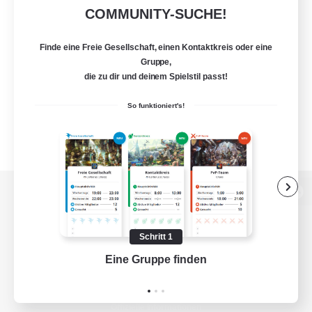
COMMUNITY-SUCHE!
Finde eine Freie Gesellschaft, einen Kontaktkreis oder eine
Gruppe,
die zu dir und deinem Spielstil passt!
So funktioniert's!
Zur PC-Seite
Schritt 1
Eine Gruppe finden
Auf 
Spiel herunterladen
Offizielle Informationen