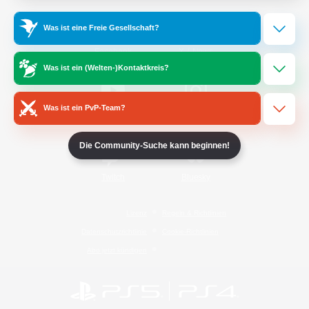
Was ist eine Freie Gesellschaft?
/
Facebook
X
News
Was ist ein (Welten-)Kontaktkreis?
Was ist ein PvP-Team?
YouTube
Instagram
Die Community-Suche kann beginnen!
Twitch
Bluesky
Lizenz
Regeln & Richtlinien
Datenschutzrichtlinie
Cookie-Richtlinien
Abo jetzt kündigen