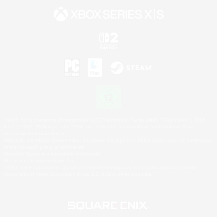
©2026 Sony Interactive Entertainment LLC."PlayStation Family Mark", "PlayStation", "PS5
logo", "PS5", "PS4 logo" and "PS4" are registered trademarks or trademarks of Sony
Interactive Entertainment Inc.
Microsoft, the XBOX Sphere mark, the Series X|S logo and XBOX Series X|S are trademarks
of the Microsoft group of companies.
Nintendo Switch is a trademark of Nintendo.
Mac is a trademark of Apple Inc.
©2026 Valve Corporation. Steam and the Steam logo are trademarks and/or registered
trademarks of Valve Corporation in the U.S. and/or other countries.