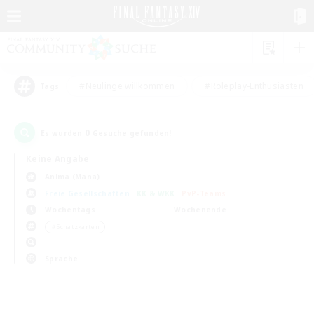
#Neulinge willkommen
#Roleplay-Enthusiasten
Tags
0
Es wurden
Gesuche gefunden!
Keine Angabe
Anima (Mana)
Freie Gesellschaften
KK & WKK
PvP-Teams
Wochentags
Wochenende
＃Schatzkarten
Sprache