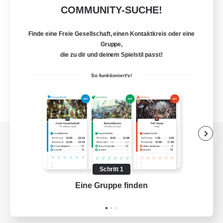
COMMUNITY-SUCHE!
Finde eine Freie Gesellschaft, einen Kontaktkreis oder eine
Gruppe,
die zu dir und deinem Spielstil passt!
So funktioniert's!
Zur PC-Seite
Schritt 1
Eine Gruppe finden
Auf 
Spiel herunterladen
Offizielle Informationen