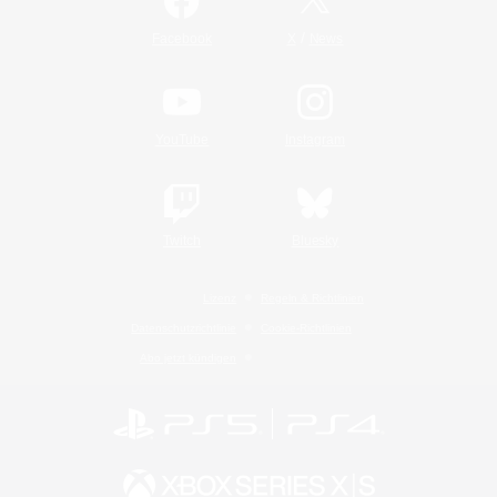
/
Facebook
X
News
YouTube
Instagram
Twitch
Bluesky
Lizenz
Regeln & Richtlinien
Datenschutzrichtlinie
Cookie-Richtlinien
Abo jetzt kündigen