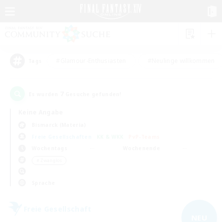
#Glamour-Enthusiasten
#Neulinge willkommen
Tags
7
Es wurden
Gesuche gefunden!
Keine Angabe
Bismarck (Materia)
Freie Gesellschaften
KK & WKK
PvP-Teams
Wochentags
Wochenende
＃Zwanglos
Sprache
Freie Gesellschaft
NEU