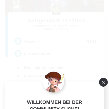
Dungeons & Crafters
Rekrutierung für neue Mitglieder
Bismarck [Materia]
100
Gesucht
Discord Server
Neulinge willkommen
Handwerker/Sammler
Aktive Gruppe
Zwanglos
EN
WILLKOMMEN BEI DER
Details ansehen