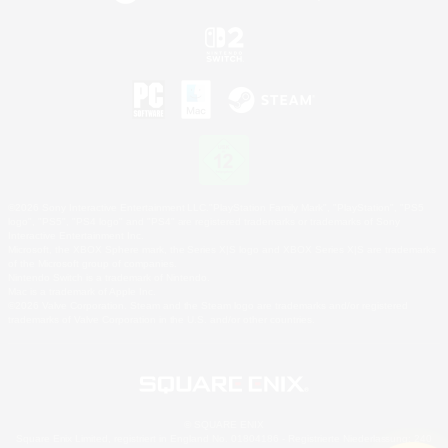
©2026 Sony Interactive Entertainment LLC."PlayStation Family Mark", "PlayStation", "PS5
logo", "PS5", "PS4 logo" and "PS4" are registered trademarks or trademarks of Sony
Interactive Entertainment Inc.
Microsoft, the XBOX Sphere mark, the Series X|S logo and XBOX Series X|S are trademarks
of the Microsoft group of companies.
Nintendo Switch is a trademark of Nintendo.
Mac is a trademark of Apple Inc.
©2026 Valve Corporation. Steam and the Steam logo are trademarks and/or registered
trademarks of Valve Corporation in the U.S. and/or other countries.
© SQUARE ENIX
Square Enix Limited, registriert in England No. 01804186 - Registrierte Niederlassung: 240