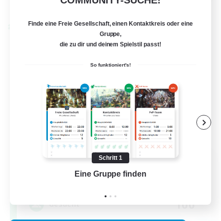
COMMUNITY-SUCHE!
Endet am 30.08.2026
Finde eine Freie Gesellschaft, einen Kontaktkreis oder eine
Welten-Kontaktkreis
Gruppe,
die zu dir und deinem Spielstil passt!
So funktioniert's!
Schritt 1
FFXIV NA Network 1
Rekrutierung für neue Mitglieder
Eine Gruppe finden
Auf 
Materia
100
Gesucht