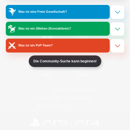
Was ist eine Freie Gesellschaft?
/
Facebook
X
News
Was ist ein (Welten-)Kontaktkreis?
Was ist ein PvP-Team?
YouTube
Instagram
Die Community-Suche kann beginnen!
Twitch
Bluesky
Lizenz
Regeln & Richtlinien
Datenschutzrichtlinie
Cookie-Richtlinien
Abo jetzt kündigen