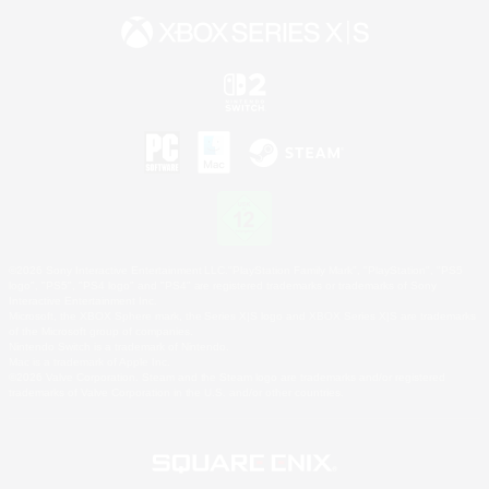
©2026 Sony Interactive Entertainment LLC."PlayStation Family Mark", "PlayStation", "PS5
logo", "PS5", "PS4 logo" and "PS4" are registered trademarks or trademarks of Sony
Interactive Entertainment Inc.
Microsoft, the XBOX Sphere mark, the Series X|S logo and XBOX Series X|S are trademarks
of the Microsoft group of companies.
Nintendo Switch is a trademark of Nintendo.
Mac is a trademark of Apple Inc.
©2026 Valve Corporation. Steam and the Steam logo are trademarks and/or registered
trademarks of Valve Corporation in the U.S. and/or other countries.