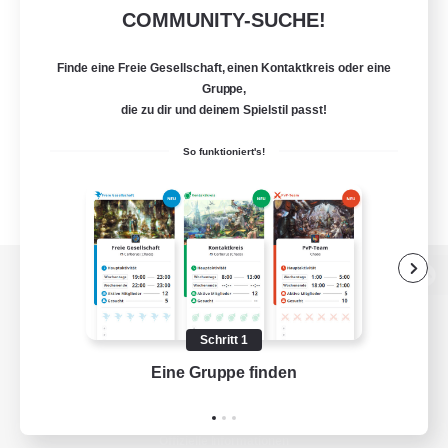
COMMUNITY-SUCHE!
Finde eine Freie Gesellschaft, einen Kontaktkreis oder eine
Gruppe,
die zu dir und deinem Spielstil passt!
So funktioniert's!
Zur PC-Seite
Schritt 1
Eine Gruppe finden
Auf 
Spiel herunterladen
Offizielle Informationen