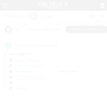
#Neulinge willkommen
#Roleplay-Enthusiasten
Tags
0
Es wurden
Gesuche gefunden!
Keine Angabe
Bismarck (Materia)
Freie Gesellschaften
Wochentags
Wochenende
＃Roleplay-Enthusiasten
Sprache