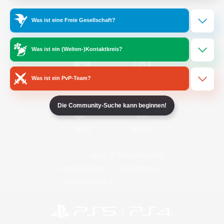
Was ist eine Freie Gesellschaft?
/
Facebook
X
News
Was ist ein (Welten-)Kontaktkreis?
Was ist ein PvP-Team?
YouTube
Instagram
Die Community-Suche kann beginnen!
Twitch
Bluesky
Lizenz
Regeln & Richtlinien
Datenschutzrichtlinie
Cookie-Richtlinien
Abo jetzt kündigen