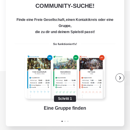
COMMUNITY-SUCHE!
Finde eine Freie Gesellschaft, einen Kontaktkreis oder eine
Gruppe,
die zu dir und deinem Spielstil passt!
So funktioniert's!
Zur PC-Seite
Schritt 1
Eine Gruppe finden
Auf 
Spiel herunterladen
Offizielle Informationen