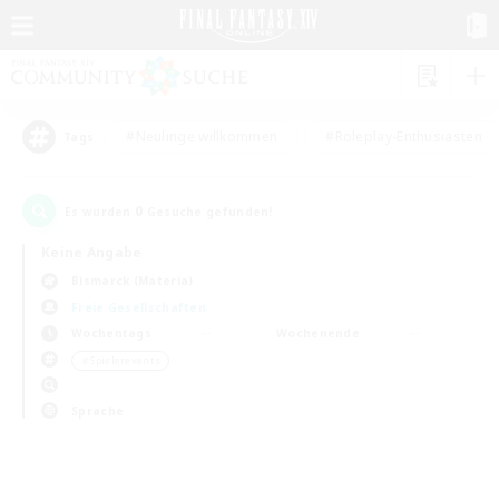
#Neulinge willkommen
#Roleplay-Enthusiasten
Tags
0
Es wurden
Gesuche gefunden!
Keine Angabe
Bismarck (Materia)
Freie Gesellschaften
Wochentags
Wochenende
＃Spielerevents
Sprache