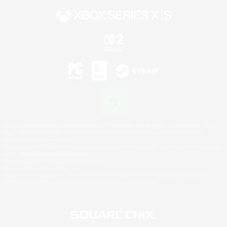
©2026 Sony Interactive Entertainment LLC."PlayStation Family Mark", "PlayStation", "PS5
logo", "PS5", "PS4 logo" and "PS4" are registered trademarks or trademarks of Sony
Interactive Entertainment Inc.
Microsoft, the XBOX Sphere mark, the Series X|S logo and XBOX Series X|S are trademarks
of the Microsoft group of companies.
Nintendo Switch is a trademark of Nintendo.
Mac is a trademark of Apple Inc.
©2026 Valve Corporation. Steam and the Steam logo are trademarks and/or registered
trademarks of Valve Corporation in the U.S. and/or other countries.