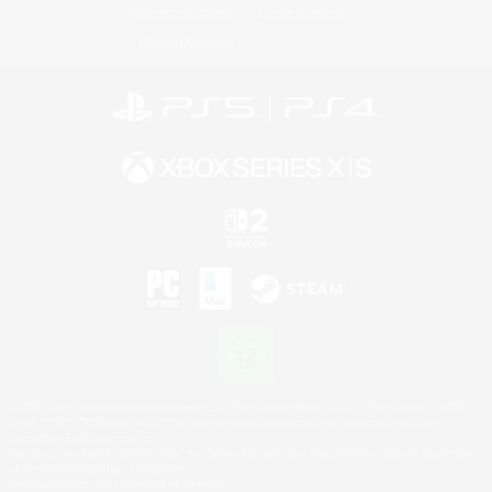
Datenschutzrichtlinie
Cookie-Richtlinien
Abo jetzt kündigen
©2026 Sony Interactive Entertainment LLC."PlayStation Family Mark", "PlayStation", "PS5
logo", "PS5", "PS4 logo" and "PS4" are registered trademarks or trademarks of Sony
Interactive Entertainment Inc.
Microsoft, the XBOX Sphere mark, the Series X|S logo and XBOX Series X|S are trademarks
of the Microsoft group of companies.
Nintendo Switch is a trademark of Nintendo.