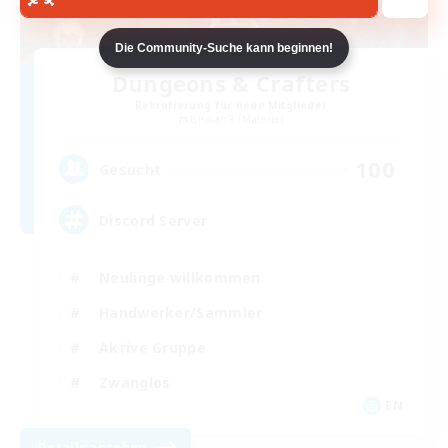
Die Community-Suche kann beginnen!
Dungeons & Crafters
Rekrutierung für neue Mitglieder
Bismarck [Materia]
100
Gesucht
Discord Server
Neulinge willkommen
Handwerker/Sammler
Aktive Gruppe
Zwanglos
EN
Details ansehen