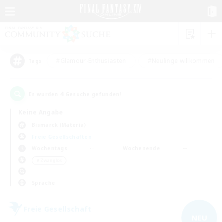
#Glamour-Enthusiasten
#Neulinge willkommen
Tags
4
Es wurden
Gesuche gefunden!
Keine Angabe
Bismarck (Materia)
Freie Gesellschaften
Wochentags
Wochenende
＃Zwanglos
Sprache
Freie Gesellschaft
NEU