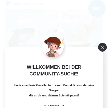
Freie Gesellschaft
NEU
WILLKOMMEN BEI DER
Marshmallow Sharkies
COMMUNITY-SUCHE!
Rekrutierung für neue Mitglieder
Bismarck [Materia]
Finde eine Freie Gesellschaft, einen Kontaktkreis oder eine
100
Gesucht
Gruppe,
die zu dir und deinem Spielstil passt!
SHARKS
So funktioniert's!