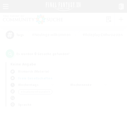
#Neulinge willkommen
#Roleplay-Enthusiasten
Tags
0
Es wurden
Gesuche gefunden!
Keine Angabe
Bismarck (Materia)
Freie Gesellschaften
Wochentags
Wochenende
＃Studentenfreundlich
Sprache