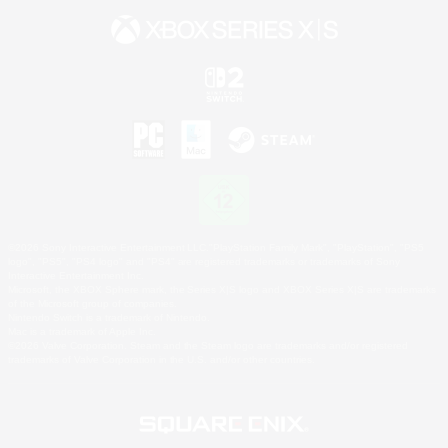
©2026 Sony Interactive Entertainment LLC."PlayStation Family Mark", "PlayStation", "PS5
logo", "PS5", "PS4 logo" and "PS4" are registered trademarks or trademarks of Sony
Interactive Entertainment Inc.
Microsoft, the XBOX Sphere mark, the Series X|S logo and XBOX Series X|S are trademarks
of the Microsoft group of companies.
Nintendo Switch is a trademark of Nintendo.
Mac is a trademark of Apple Inc.
©2026 Valve Corporation. Steam and the Steam logo are trademarks and/or registered
trademarks of Valve Corporation in the U.S. and/or other countries.