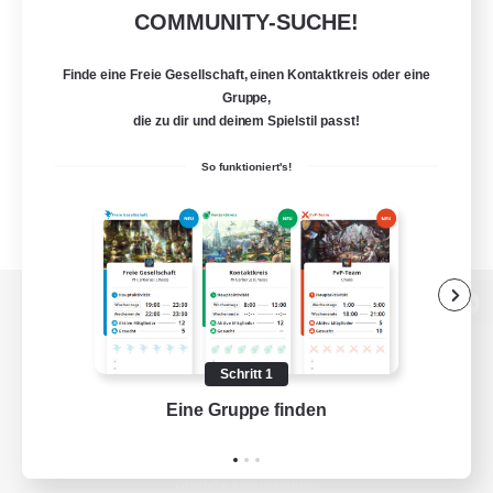
COMMUNITY-SUCHE!
Finde eine Freie Gesellschaft, einen Kontaktkreis oder eine
Gruppe,
die zu dir und deinem Spielstil passt!
So funktioniert's!
Zur PC-Seite
Schritt 1
Eine Gruppe finden
Auf 
Spiel herunterladen
Offizielle Informationen