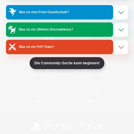
Was ist eine Freie Gesellschaft?
/
Facebook
X
News
Was ist ein (Welten-)Kontaktkreis?
Was ist ein PvP-Team?
YouTube
Instagram
Die Community-Suche kann beginnen!
Twitch
Bluesky
Lizenz
Regeln & Richtlinien
Datenschutzrichtlinie
Cookie-Richtlinien
Abo jetzt kündigen