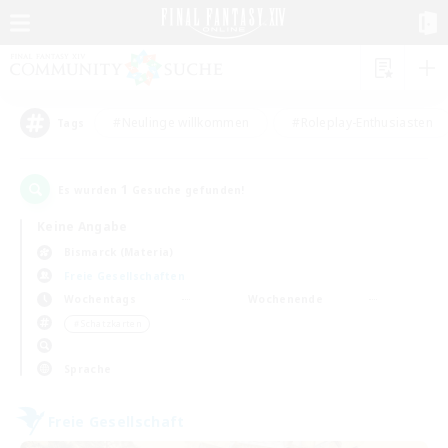
#Neulinge willkommen
#Roleplay-Enthusiasten
Tags
1
Es wurden
Gesuche gefunden!
Keine Angabe
Bismarck (Materia)
Freie Gesellschaften
Wochentags
Wochenende
＃Schatzkarten
Sprache
Freie Gesellschaft