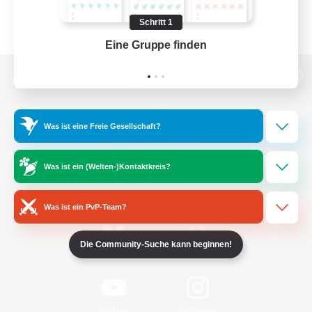
Schritt 1
Eine Gruppe finden
Auf 
Zur PC-Seite
Was ist eine Freie Gesellschaft?
Spiel herunterladen
Was ist ein (Welten-)Kontaktkreis?
Offizielle Informationen
Was ist ein PvP-Team?
Die Community-Suche kann beginnen!
/
Facebook
X
News
YouTube
Instagram