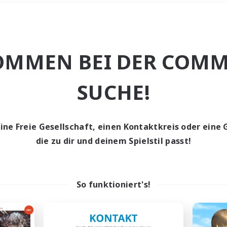
Wochenende
＃Hobbys/Intere
OMMEN BEI DER COMM
SUCHE!
eine Freie Gesellschaft, einen Kontaktkreis oder eine 
0 Gesuche
die zu dir und deinem Spielstil passt!
den keine Gesuche ge
So funktioniert's!
t aufgeben! Versuche es mit anderen Suchfil