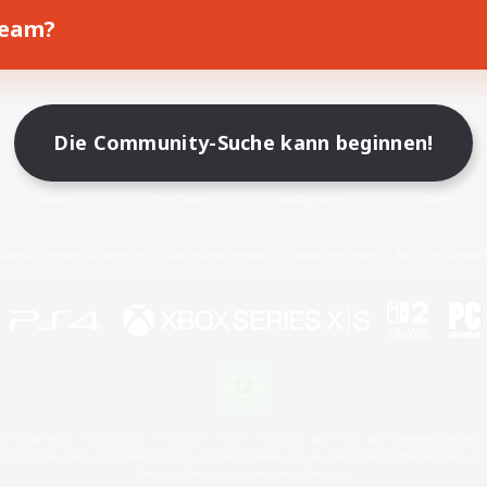
Team?
Spiel herunterladen
Offizielle Informationen
Die Community-Suche kann beginnen!
X
/
News
YouTube
Instagram
Twitch
Lizenz
Regeln & Richtlinien
Datenschutzrichtlinie
Cookie-Richtlinien
Abo jetzt kündige
 Family Mark", "PlayStation", "PS5 logo", "PS5", "PS4 logo" and "PS4" are registered trademark
XBOX Sphere mark, the Series X|S logo and XBOX Series X|S are trademarks of the Microsoft gro
Nintendo Switch is a trademark of Nintendo.