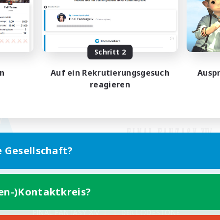
Schritt 2
en
Auf ein Rekrutierungsgesuch
Auspr
reagieren
e Gesellschaft?
ten-)Kontaktkreis?
Version für Mobilgeräte