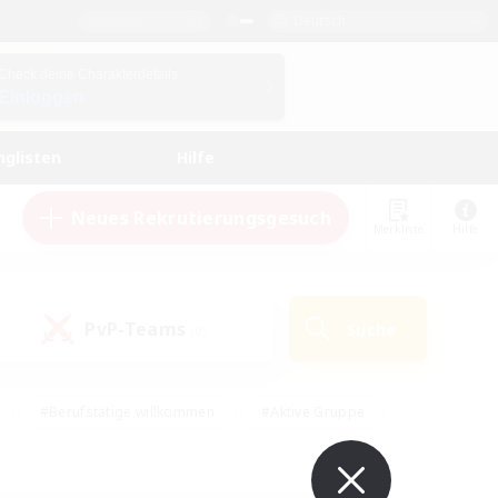
Deutsch
Check deine Charakterdetails
Einloggen
nglisten
Hilfe
Neues Rekrutierungsgesuch
Merkliste
Hilfe
PvP-Teams
Suche
(0)
#Berufstätige willkommen
#Aktive Gruppe
en
#Handwerker/Sammler
#Hohe Jagd
Enthusiasten
#PvP-Enthusiasten