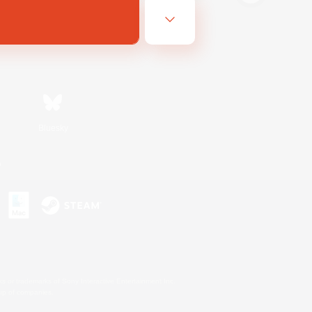
Bluesky
n
s or trademarks of Sony Interactive Entertainment Inc.
up of companies.