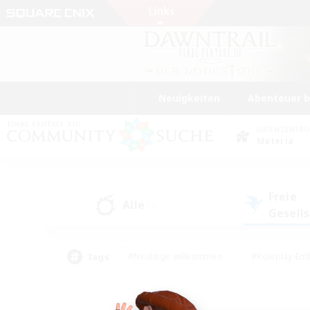
Neuigkeiten
Abenteuer 
DATENZENTR
Materia
Freie
Alle
(1)
Gesell
Tags
#Neulinge willkommen
#Roleplay-Ent
#Mehrsprachig
#Studentenfreundlich
#Screenshot-Enthusiasten
#Har