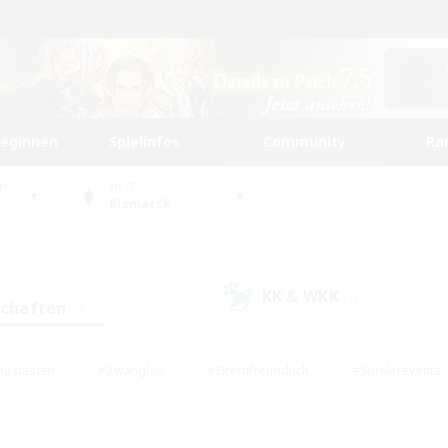
beginnen
Spielinfos
Community
Ra
UM
WELT
Bismarck
KK & WKK
(1)
schaften
(0)
husiasten
#Zwanglos
#Elternfreundlich
#Spielerevents
#Unterkunft-Enthusiasten
#Glamour-Enthusiasten
#Schatzkart
dcore
#Hochstufige Inhalte
#Hobbys/Interessen
#Lore-