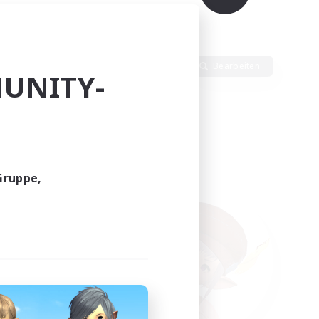
ssen
Sprache
Bearbeiten
UNITY-
Gruppe,
funden.
tern!