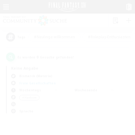
#Neulinge willkommen
#Roleplay-Enthusiasten
Tags
0
Es wurden
Gesuche gefunden!
Keine Angabe
Bismarck (Materia)
Freie Gesellschaften
Wochentags
Wochenende
＃Hardcore
Sprache