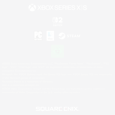
©2026 Sony Interactive Entertainment LLC."PlayStation Family Mark", "PlayStation", "PS5
logo", "PS5", "PS4 logo" and "PS4" are registered trademarks or trademarks of Sony
Interactive Entertainment Inc.
Microsoft, the XBOX Sphere mark, the Series X|S logo and XBOX Series X|S are trademarks
of the Microsoft group of companies.
Nintendo Switch is a trademark of Nintendo.
Mac is a trademark of Apple Inc.
©2026 Valve Corporation. Steam and the Steam logo are trademarks and/or registered
trademarks of Valve Corporation in the U.S. and/or other countries.