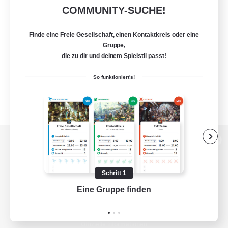
COMMUNITY-SUCHE!
Finde eine Freie Gesellschaft, einen Kontaktkreis oder eine
Gruppe,
die zu dir und deinem Spielstil passt!
So funktioniert's!
Zur PC-Seite
Schritt 1
Eine Gruppe finden
Auf 
Spiel herunterladen
Offizielle Informationen