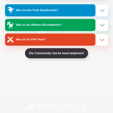
Was ist eine Freie Gesellschaft?
/
Facebook
X
News
Was ist ein (Welten-)Kontaktkreis?
Was ist ein PvP-Team?
YouTube
Instagram
Die Community-Suche kann beginnen!
Twitch
Bluesky
Lizenz
Regeln & Richtlinien
Datenschutzrichtlinie
Cookie-Richtlinien
Abo jetzt kündigen