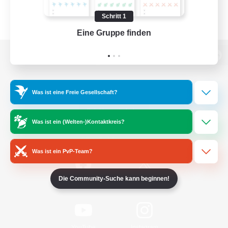
Schritt 1
Eine Gruppe finden
Auf 
Zur PC-Seite
Was ist eine Freie Gesellschaft?
Spiel herunterladen
Was ist ein (Welten-)Kontaktkreis?
Offizielle Informationen
Was ist ein PvP-Team?
Die Community-Suche kann beginnen!
/
Facebook
X
News
YouTube
Instagram