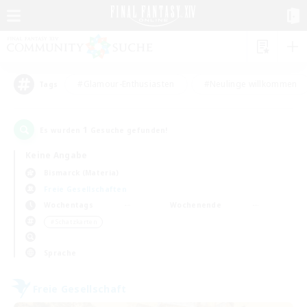
#Glamour-Enthusiasten
#Neulinge willkommen
Tags
1
Es wurden
Gesuche gefunden!
Keine Angabe
Bismarck (Materia)
Freie Gesellschaften
Wochentags
Wochenende
＃Schatzkarten
Sprache
Freie Gesellschaft