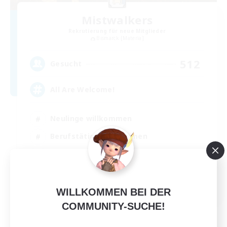
Mistwalkers
Rekrutierung für neue Mitglieder
Bismarck [Materia]
512
Gesucht
All Are Welcome!
Neulinge willkommen
Berufstätige willkommen
Zwanglos
Schatzkarten
EN
WILLKOMMEN BEI DER
Details ansehen
COMMUNITY-SUCHE!
Endet am 01.09.2026