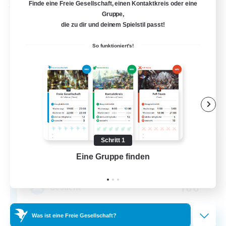
Finde eine Freie Gesellschaft, einen Kontaktkreis oder eine
Freie Gesellschaft
Gruppe,
die zu dir und deinem Spielstil passt!
So funktioniert's!
Dungeons & Crafters
Schritt 1
Rekrutierung für neue Mitglieder
Eine Gruppe finden
Auf 
Bismarck [Materia]
100
Gesucht
Discord Server
Was ist eine Freie Gesellschaft?