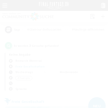
#Glamour-Enthusiasten
#Neulinge willkommen
Tags
3
Es wurden
Gesuche gefunden!
Keine Angabe
Bismarck (Materia)
Freie Gesellschaften
Wochentags
Wochenende
＃Zwanglos
Sprache
Freie Gesellschaft
NEU