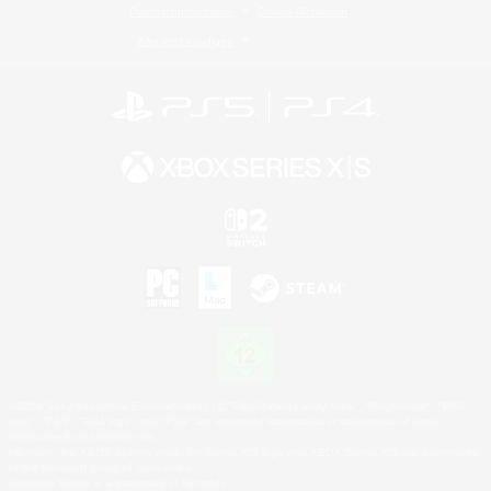
Datenschutzrichtlinie
Cookie-Richtlinien
Abo jetzt kündigen
©2026 Sony Interactive Entertainment LLC."PlayStation Family Mark", "PlayStation", "PS5
logo", "PS5", "PS4 logo" and "PS4" are registered trademarks or trademarks of Sony
Interactive Entertainment Inc.
Microsoft, the XBOX Sphere mark, the Series X|S logo and XBOX Series X|S are trademarks
of the Microsoft group of companies.
Nintendo Switch is a trademark of Nintendo.