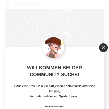
Freie Gesellschaft
WILLKOMMEN BEI DER
Dungeons & Crafters
COMMUNITY-SUCHE!
Rekrutierung für neue Mitglieder
Bismarck [Materia]
Finde eine Freie Gesellschaft, einen Kontaktkreis oder eine
100
Gesucht
Gruppe,
die zu dir und deinem Spielstil passt!
Discord Server
So funktioniert's!