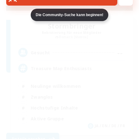
Die Community-Suche kann beginnen!
Stormbringer
Rekrutierung für neue Mitglieder
Bismarck [Materia]
--
Gesucht
Treasure Map Enthusiasts
Neulinge willkommen
Zwanglos
Hochstufige Inhalte
Aktive Gruppe
JA / EN / DE / FR
Details ansehen