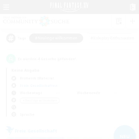
#Neulinge willkommen
#Roleplay-Enthusiasten
Tags
4
Es wurden
Gesuche gefunden!
Keine Angabe
Bismarck (Materia)
Freie Gesellschaften
Wochentags
Wochenende
＃Neulinge willkommen
Sprache
Freie Gesellschaft
NEU