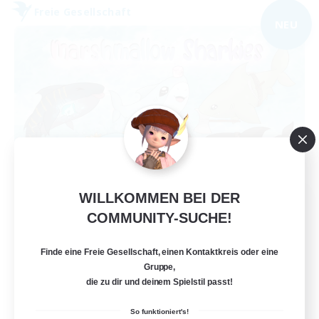
Freie Gesellschaft
NEU
WILLKOMMEN BEI DER
Marshmallow Sharkies
COMMUNITY-SUCHE!
Rekrutierung für neue Mitglieder
Bismarck [Materia]
Finde eine Freie Gesellschaft, einen Kontaktkreis oder eine
100
Gesucht
Gruppe,
die zu dir und deinem Spielstil passt!
SHARKS
So funktioniert's!