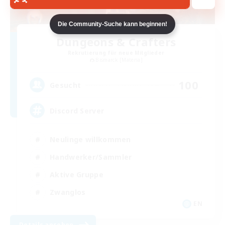
Die Community-Suche kann beginnen!
Dungeons & Crafters
Rekrutierung für neue Mitglieder
Bismarck [Materia]
100
Gesucht
Discord Server
Neulinge willkommen
Handwerker/Sammler
Aktive Gruppe
Zwanglos
EN
Details ansehen