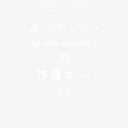
Datenschutzrichtlinie
Cookie-Richtlinien
Abo jetzt kündigen
©2026 Sony Interactive Entertainment LLC."PlayStation Family Mark", "PlayStation", "PS5
logo", "PS5", "PS4 logo" and "PS4" are registered trademarks or trademarks of Sony
Interactive Entertainment Inc.
Microsoft, the XBOX Sphere mark, the Series X|S logo and XBOX Series X|S are trademarks
of the Microsoft group of companies.
Nintendo Switch is a trademark of Nintendo.