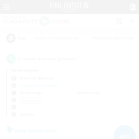
#Glamour-Enthusiasten
#Neulinge willkommen
Tags
4
Es wurden
Gesuche gefunden!
Keine Angabe
Bismarck (Materia)
Freie Gesellschaften
Wochentags
Wochenende
＃Zwanglos
Sprache
Freie Gesellschaft
NEU