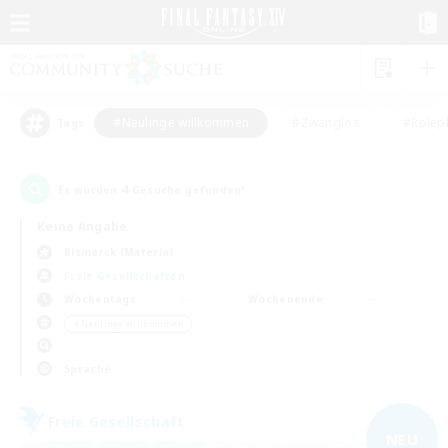
#Neulinge willkommen
#Zwanglos
#Rolepl
Tags
4
Es wurden
Gesuche gefunden!
Keine Angabe
Bismarck (Materia)
Freie Gesellschaften
Wochentags
Wochenende
＃Neulinge willkommen
Sprache
Freie Gesellschaft
NEU