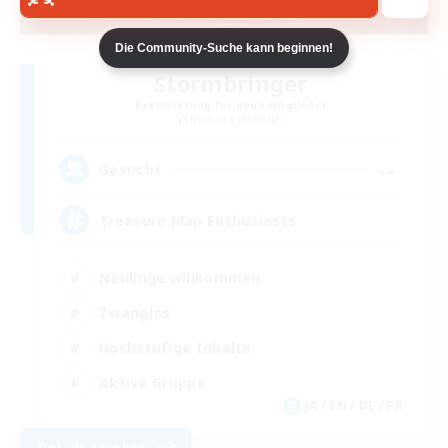
Die Community-Suche kann beginnen!
Stormbringer
Rekrutierung für neue Mitglieder
Bismarck [Materia]
--
Gesucht
Treasure Map Enthusiasts
Neulinge willkommen
Zwanglos
Hochstufige Inhalte
Aktive Gruppe
JA / EN / DE / FR
Details ansehen