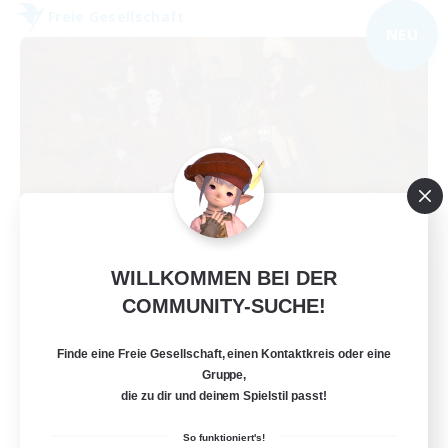
Freie Gesellschaft
NEU
WILLKOMMEN BEI DER
Dungeons & Crafters
COMMUNITY-SUCHE!
Rekrutierung für neue Mitglieder
Bismarck [Materia]
Finde eine Freie Gesellschaft, einen Kontaktkreis oder eine
100
Gesucht
Gruppe,
die zu dir und deinem Spielstil passt!
Discord Server
So funktioniert's!