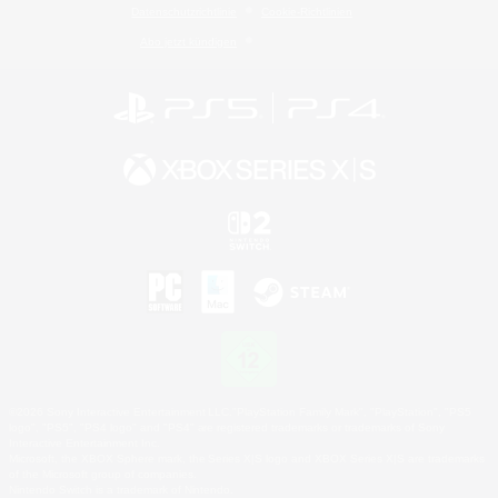
Datenschutzrichtlinie
Cookie-Richtlinien
Abo jetzt kündigen
©2026 Sony Interactive Entertainment LLC."PlayStation Family Mark", "PlayStation", "PS5
logo", "PS5", "PS4 logo" and "PS4" are registered trademarks or trademarks of Sony
Interactive Entertainment Inc.
Microsoft, the XBOX Sphere mark, the Series X|S logo and XBOX Series X|S are trademarks
of the Microsoft group of companies.
Nintendo Switch is a trademark of Nintendo.