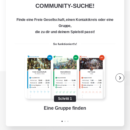
COMMUNITY-SUCHE!
Finde eine Freie Gesellschaft, einen Kontaktkreis oder eine
Gruppe,
die zu dir und deinem Spielstil passt!
So funktioniert's!
Zur PC-Seite
Schritt 1
Eine Gruppe finden
Auf 
Spiel herunterladen
Offizielle Informationen