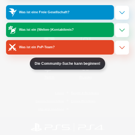
Was ist eine Freie Gesellschaft?
/
Facebook
X
News
Was ist ein (Welten-)Kontaktkreis?
Was ist ein PvP-Team?
YouTube
Instagram
Die Community-Suche kann beginnen!
Twitch
Bluesky
Lizenz
Regeln & Richtlinien
Datenschutzrichtlinie
Cookie-Richtlinien
Abo jetzt kündigen