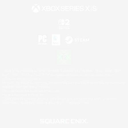
©2026 Sony Interactive Entertainment LLC."PlayStation Family Mark", "PlayStation", "PS5
logo", "PS5", "PS4 logo" and "PS4" are registered trademarks or trademarks of Sony
Interactive Entertainment Inc.
Microsoft, the XBOX Sphere mark, the Series X|S logo and XBOX Series X|S are trademarks
of the Microsoft group of companies.
Nintendo Switch is a trademark of Nintendo.
Mac is a trademark of Apple Inc.
©2026 Valve Corporation. Steam and the Steam logo are trademarks and/or registered
trademarks of Valve Corporation in the U.S. and/or other countries.