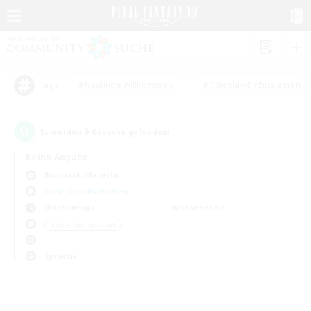
#Neulinge willkommen
#Roleplay-Enthusiasten
Tags
0
Es wurden
Gesuche gefunden!
Keine Angabe
Bismarck (Materia)
Freie Gesellschaften
Wochentags
Wochenende
＃Lore-Enthusiasten
Sprache