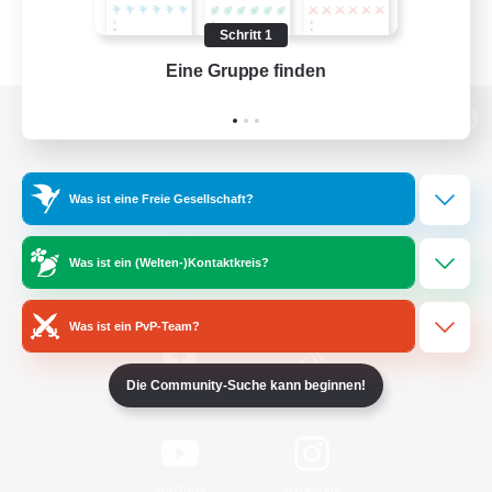
Schritt 1
Eine Gruppe finden
Auf 
Zur PC-Seite
Was ist eine Freie Gesellschaft?
Spiel herunterladen
Was ist ein (Welten-)Kontaktkreis?
Offizielle Informationen
Was ist ein PvP-Team?
Die Community-Suche kann beginnen!
/
Facebook
X
News
YouTube
Instagram