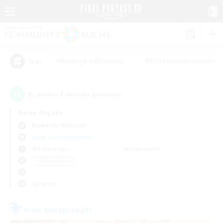
#Neulinge willkommen
#Roleplay-Enthusiasten
Tags
1
Es wurden
Gesuche gefunden!
Keine Angabe
Bismarck (Materia)
Freie Gesellschaften
Wochentags
Wochenende
＃Schatzkarten
Sprache
Freie Gesellschaft