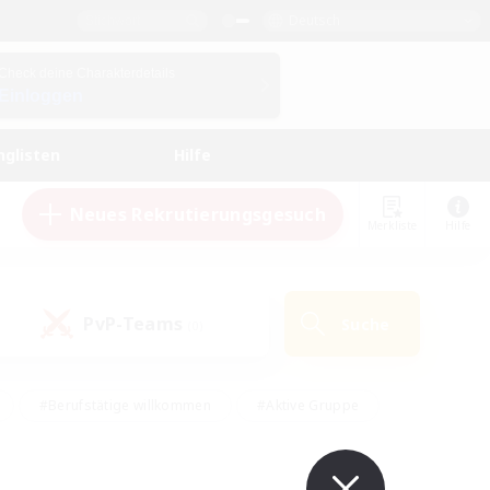
Deutsch
Check deine Charakterdetails
Einloggen
nglisten
Hilfe
Neues Rekrutierungsgesuch
Merkliste
Hilfe
PvP-Teams
Suche
(0)
#Berufstätige willkommen
#Aktive Gruppe
#Hobbys/Interessen
#Studentenfreundlich
#PvP-Enthusiasten
#Hardcore