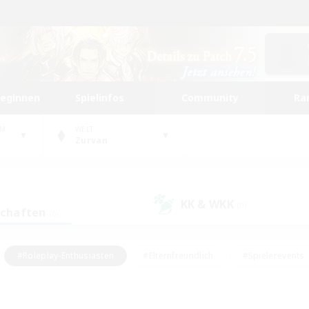
beginnen
Spielinfos
Community
Ra
UM
WELT
Zurvan
KK & WKK
(0)
schaften
(0)
#Roleplay-Enthusiasten
#Elternfreundlich
#Spielerevents
#Hohe Jagd
#Schatzkarten
#Unterkunft-Enthusiasten
ker/Sammler
#Screenshot-Enthusiasten
#Lore-Enthusiasten