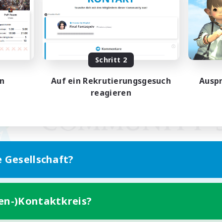
Schritt 2
en
Auf ein Rekrutierungsgesuch
Auspr
reagieren
e Gesellschaft?
ten-)Kontaktkreis?
Version für Mobilgeräte