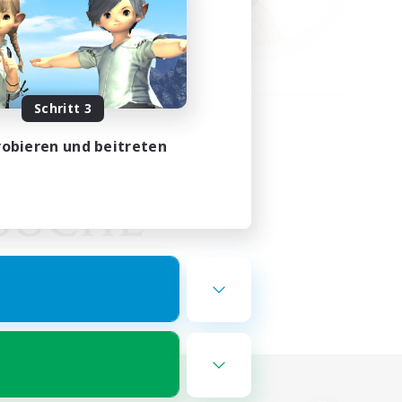
Schritt 3
obieren und beitreten