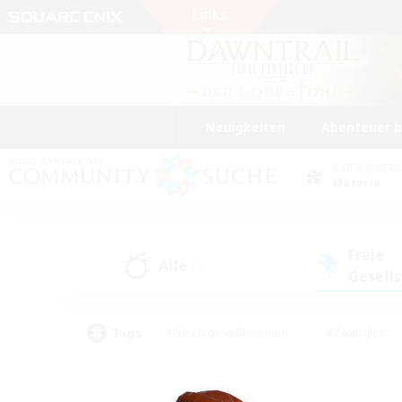
Neuigkeiten
Abenteuer 
DATENZENTR
Materia
Freie
Alle
(0)
Gesell
Tags
#Neulinge willkommen
#Zwanglos
#Mehrsprachig
#Hochstufige Inhalte
#Glamour-Enthusiasten
#Handwer