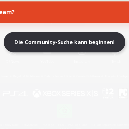
Team?
Spiel herunterladen
Offizielle Informationen
Die Community-Suche kann beginnen!
X
/
News
YouTube
Instagram
Twitch
Lizenz
Regeln & Richtlinien
Datenschutzrichtlinie
Cookie-Richtlinien
Abo jetzt kündige
 Family Mark", "PlayStation", "PS5 logo", "PS5", "PS4 logo" and "PS4" are registered trademark