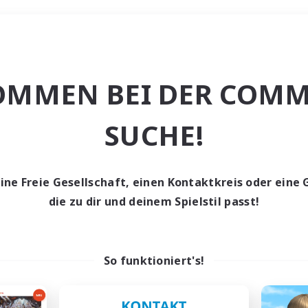
Wochenende
OMMEN BEI DER COMM
e
SUCHE!
eine Freie Gesellschaft, einen Kontaktkreis oder eine 
die zu dir und deinem Spielstil passt!
0 Gesuche
den keine Gesuche ge
So funktioniert's!
t aufgeben! Versuche es mit anderen Suchfil