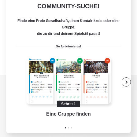
COMMUNITY-SUCHE!
Finde eine Freie Gesellschaft, einen Kontaktkreis oder eine
Gruppe,
die zu dir und deinem Spielstil passt!
So funktioniert's!
Zur PC-Seite
Schritt 1
Eine Gruppe finden
Auf 
Spiel herunterladen
Offizielle Informationen