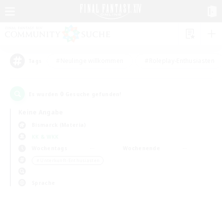
#Neulinge willkommen
#Roleplay-Enthusiasten
Tags
0
Es wurden
Gesuche gefunden!
Keine Angabe
Bismarck (Materia)
KK & WKK
Wochentags
Wochenende
＃Unterkunft-Enthusiasten
Sprache