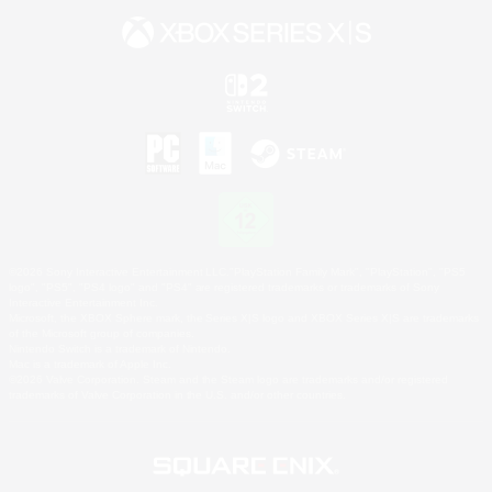
©2026 Sony Interactive Entertainment LLC."PlayStation Family Mark", "PlayStation", "PS5
logo", "PS5", "PS4 logo" and "PS4" are registered trademarks or trademarks of Sony
Interactive Entertainment Inc.
Microsoft, the XBOX Sphere mark, the Series X|S logo and XBOX Series X|S are trademarks
of the Microsoft group of companies.
Nintendo Switch is a trademark of Nintendo.
Mac is a trademark of Apple Inc.
©2026 Valve Corporation. Steam and the Steam logo are trademarks and/or registered
trademarks of Valve Corporation in the U.S. and/or other countries.