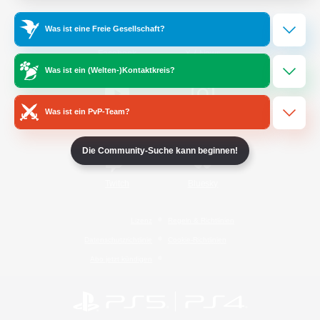
Was ist eine Freie Gesellschaft?
/
Facebook
X
News
Was ist ein (Welten-)Kontaktkreis?
Was ist ein PvP-Team?
YouTube
Instagram
Die Community-Suche kann beginnen!
Twitch
Bluesky
Lizenz
Regeln & Richtlinien
Datenschutzrichtlinie
Cookie-Richtlinien
Abo jetzt kündigen