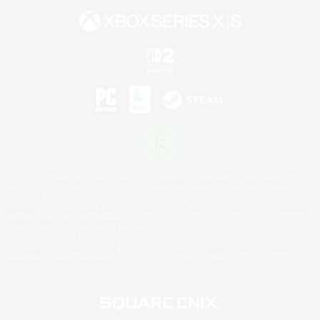
©2026 Sony Interactive Entertainment LLC."PlayStation Family Mark", "PlayStation", "PS5
logo", "PS5", "PS4 logo" and "PS4" are registered trademarks or trademarks of Sony
Interactive Entertainment Inc.
Microsoft, the XBOX Sphere mark, the Series X|S logo and XBOX Series X|S are trademarks
of the Microsoft group of companies.
Nintendo Switch is a trademark of Nintendo.
Mac is a trademark of Apple Inc.
©2026 Valve Corporation. Steam and the Steam logo are trademarks and/or registered
trademarks of Valve Corporation in the U.S. and/or other countries.