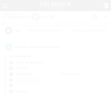
#Neulinge willkommen
#Roleplay-Enthusiasten
Tags
0
Es wurden
Gesuche gefunden!
Keine Angabe
Bismarck (Materia)
KK & WKK
Wochentags
Wochenende
＃Elternfreundlich
Sprache