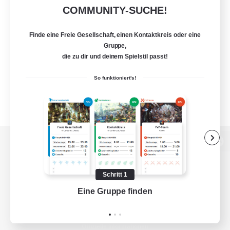
COMMUNITY-SUCHE!
Finde eine Freie Gesellschaft, einen Kontaktkreis oder eine
Gruppe,
die zu dir und deinem Spielstil passt!
So funktioniert's!
Zur PC-Seite
Schritt 1
Eine Gruppe finden
Auf 
Spiel herunterladen
Offizielle Informationen