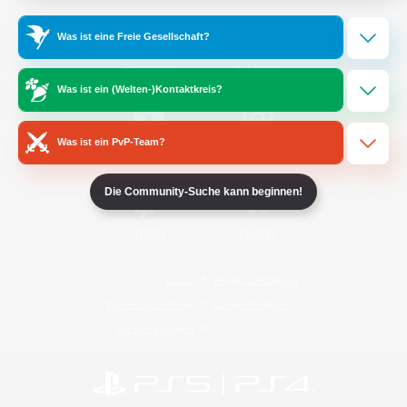
Was ist eine Freie Gesellschaft?
/
Facebook
X
News
Was ist ein (Welten-)Kontaktkreis?
Was ist ein PvP-Team?
YouTube
Instagram
Die Community-Suche kann beginnen!
Twitch
Bluesky
Lizenz
Regeln & Richtlinien
Datenschutzrichtlinie
Cookie-Richtlinien
Abo jetzt kündigen