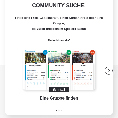
COMMUNITY-SUCHE!
Finde eine Freie Gesellschaft, einen Kontaktkreis oder eine
Gruppe,
die zu dir und deinem Spielstil passt!
So funktioniert's!
Zur PC-Seite
Schritt 1
Eine Gruppe finden
Auf 
Spiel herunterladen
Offizielle Informationen