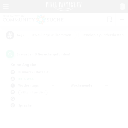
#Neulinge willkommen
#Roleplay-Enthusiasten
Tags
0
Es wurden
Gesuche gefunden!
Keine Angabe
Bismarck (Materia)
KK & WKK
Wochentags
Wochenende
＃Elternfreundlich
Sprache