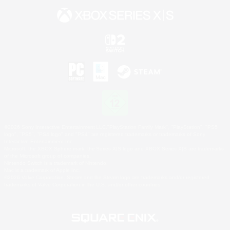
©2026 Sony Interactive Entertainment LLC."PlayStation Family Mark", "PlayStation", "PS5
logo", "PS5", "PS4 logo" and "PS4" are registered trademarks or trademarks of Sony
Interactive Entertainment Inc.
Microsoft, the XBOX Sphere mark, the Series X|S logo and XBOX Series X|S are trademarks
of the Microsoft group of companies.
Nintendo Switch is a trademark of Nintendo.
Mac is a trademark of Apple Inc.
©2026 Valve Corporation. Steam and the Steam logo are trademarks and/or registered
trademarks of Valve Corporation in the U.S. and/or other countries.