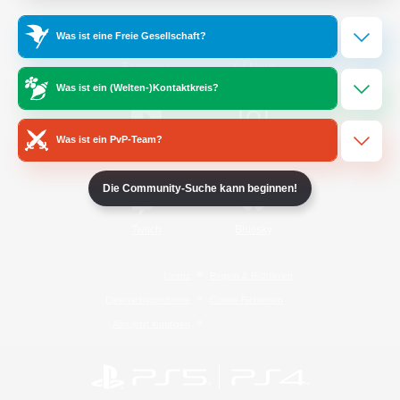
Was ist eine Freie Gesellschaft?
/
Facebook
X
News
Was ist ein (Welten-)Kontaktkreis?
Was ist ein PvP-Team?
YouTube
Instagram
Die Community-Suche kann beginnen!
Twitch
Bluesky
Lizenz
Regeln & Richtlinien
Datenschutzrichtlinie
Cookie-Richtlinien
Abo jetzt kündigen