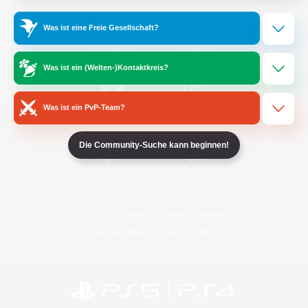
Was ist eine Freie Gesellschaft?
/
Facebook
X
News
Was ist ein (Welten-)Kontaktkreis?
Was ist ein PvP-Team?
YouTube
Instagram
Die Community-Suche kann beginnen!
Twitch
Bluesky
Lizenz
Regeln & Richtlinien
Datenschutzrichtlinie
Cookie-Richtlinien
Abo jetzt kündigen