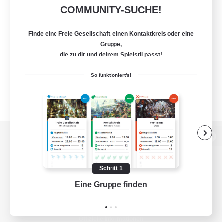
COMMUNITY-SUCHE!
Finde eine Freie Gesellschaft, einen Kontaktkreis oder eine
Gruppe,
die zu dir und deinem Spielstil passt!
So funktioniert's!
Zur PC-Seite
Schritt 1
Eine Gruppe finden
Auf 
Spiel herunterladen
Offizielle Informationen