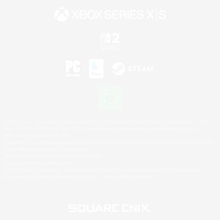
©2026 Sony Interactive Entertainment LLC."PlayStation Family Mark", "PlayStation", "PS5
logo", "PS5", "PS4 logo" and "PS4" are registered trademarks or trademarks of Sony
Interactive Entertainment Inc.
Microsoft, the XBOX Sphere mark, the Series X|S logo and XBOX Series X|S are trademarks
of the Microsoft group of companies.
Nintendo Switch is a trademark of Nintendo.
Mac is a trademark of Apple Inc.
©2026 Valve Corporation. Steam and the Steam logo are trademarks and/or registered
trademarks of Valve Corporation in the U.S. and/or other countries.