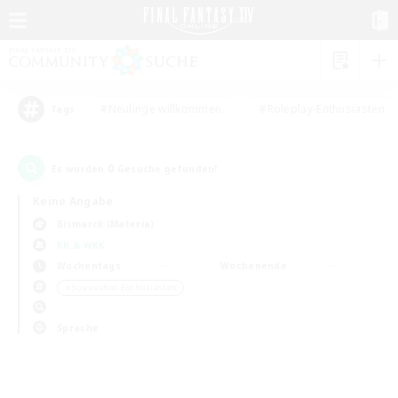
#Neulinge willkommen
#Roleplay-Enthusiasten
Tags
0
Es wurden
Gesuche gefunden!
Keine Angabe
Bismarck (Materia)
KK & WKK
Wochentags
Wochenende
＃Screenshot-Enthusiasten
Sprache