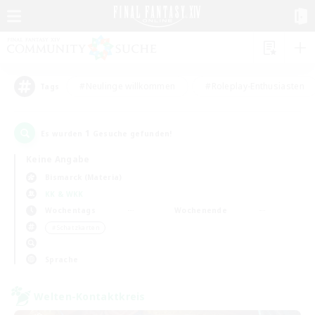
#Neulinge willkommen
#Roleplay-Enthusiasten
Tags
1
Es wurden
Gesuche gefunden!
Keine Angabe
Bismarck (Materia)
KK & WKK
Wochentags
Wochenende
＃Schatzkarten
Sprache
Welten-Kontaktkreis