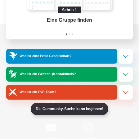
Schritt 1
Eine Gruppe finden
Auf 
Zur PC-Seite
Was ist eine Freie Gesellschaft?
Spiel herunterladen
Was ist ein (Welten-)Kontaktkreis?
Offizielle Informationen
Was ist ein PvP-Team?
Die Community-Suche kann beginnen!
/
Facebook
X
News
YouTube
Instagram