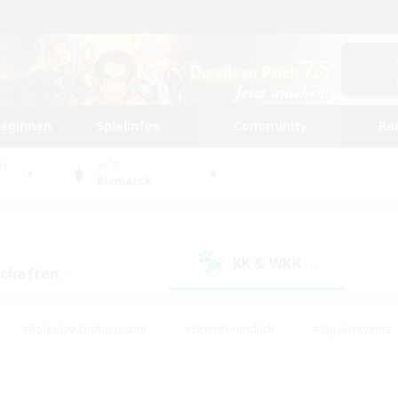
beginnen
Spielinfos
Community
Ra
UM
WELT
Bismarck
KK & WKK
(1)
schaften
(1)
#Roleplay-Enthusiasten
#Elternfreundlich
#Spielerevents
#Hohe Jagd
#Schatzkarten
#Unterkunft-Enthusiasten
ker/Sammler
#Screenshot-Enthusiasten
#Lore-Enthusiasten