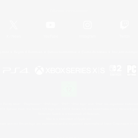
Offizielle Informationen
X
/
News
YouTube
Instagram
Twitch
Lizenz
Regeln & Richtlinien
Datenschutzrichtlinie
Cookie-Richtlinien
Abo jetzt kündige
 Family Mark", "PlayStation", "PS5 logo", "PS5", "PS4 logo" and "PS4" are registered trademark
XBOX Sphere mark, the Series X|S logo and XBOX Series X|S are trademarks of the Microsoft gro
Nintendo Switch is a trademark of Nintendo.
Mac is a trademark of Apple Inc.
eam and the Steam logo are trademarks and/or registered trademarks of Valve Corporation in the 