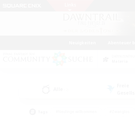
Neuigkeiten
Abenteuer 
DATENZENTR
Materia
Freie
Alle
(2)
Gesell
Tags
#Neulinge willkommen
#Zwanglos
#Mehrsprachig
#Hochstufige Inhalte
#Glamour-Enthusiasten
#Handwer