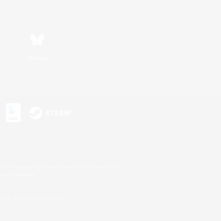
Bluesky
n
s or trademarks of Sony Interactive Entertainment Inc.
up of companies.
U.S. and/or other countries.