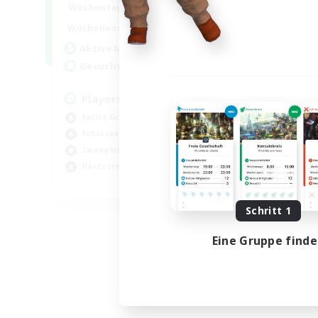
7:00
11:00
Wochentags
1:00
12:00
Wochenende
717
Aktive Mitglieder
100
Gesucht
Players events social
Aktive Gruppe
Schatzkarten
Zwanglos
Hardcore
EN / FR
Endet am 28.08.2026
Schritt 1
Eine Gruppe find