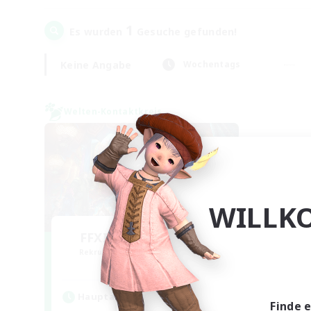
1
Es wurden
Gesuche gefunden!
Keine Angabe
Wochentags
Welten-Kontaktkreis
WILLK
FFXIV NA Network 1
Rekrutierung für neue Mitglieder
Materia
Hauptaktivität
Finde 