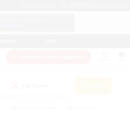
Deutsch
Check deine Charakterdetails
Einloggen
nglisten
Hilfe
Neues Rekrutierungsgesuch
Merkliste
Hilfe
PvP-Teams
Suche
(0)
#Berufstätige willkommen
#Aktive Gruppe
#Hobbys/Interessen
#Studentenfreundlich
#PvP-Enthusiasten
#Hardcore