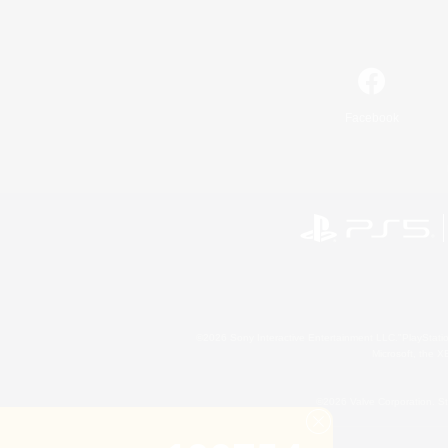
Facebook
©2026 Sony Interactive Entertainment LLC."PlayStation
Microsoft, the 
©2026 Valve Corporation. St