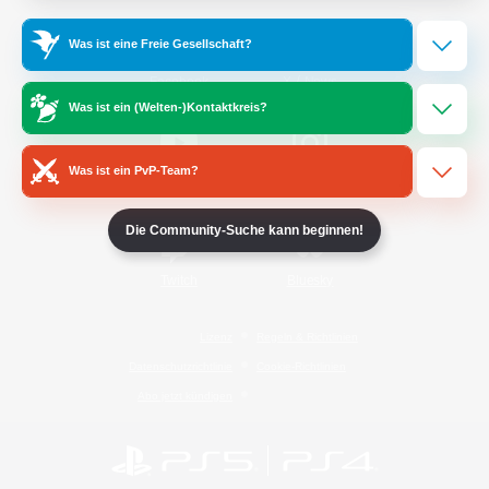
Was ist eine Freie Gesellschaft?
/
Facebook
X
News
Was ist ein (Welten-)Kontaktkreis?
Was ist ein PvP-Team?
YouTube
Instagram
Die Community-Suche kann beginnen!
Twitch
Bluesky
Lizenz
Regeln & Richtlinien
Datenschutzrichtlinie
Cookie-Richtlinien
Abo jetzt kündigen