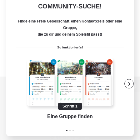
COMMUNITY-SUCHE!
Finde eine Freie Gesellschaft, einen Kontaktkreis oder eine
Gruppe,
die zu dir und deinem Spielstil passt!
So funktioniert's!
Zur PC-Seite
Schritt 1
Eine Gruppe finden
Auf 
Spiel herunterladen
Offizielle Informationen