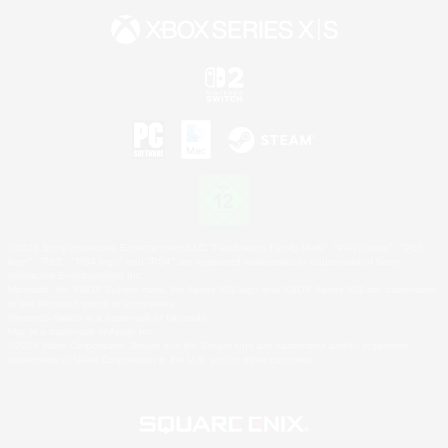
©2026 Sony Interactive Entertainment LLC."PlayStation Family Mark", "PlayStation", "PS5
logo", "PS5", "PS4 logo" and "PS4" are registered trademarks or trademarks of Sony
Interactive Entertainment Inc.
Microsoft, the XBOX Sphere mark, the Series X|S logo and XBOX Series X|S are trademarks
of the Microsoft group of companies.
Nintendo Switch is a trademark of Nintendo.
Mac is a trademark of Apple Inc.
©2026 Valve Corporation. Steam and the Steam logo are trademarks and/or registered
trademarks of Valve Corporation in the U.S. and/or other countries.