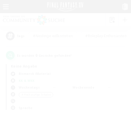
#Neulinge willkommen
#Roleplay-Enthusiasten
Tags
0
Es wurden
Gesuche gefunden!
Keine Angabe
Bismarck (Materia)
KK & WKK
Wochentags
Wochenende
＃Hochstufige Inhalte
Sprache