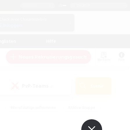
Deutsch
Check deine Charakterdetails
Einloggen
nglisten
Hilfe
Neues Rekrutierungsgesuch
Merkliste
Hilfe
PvP-Teams
Suche
(0)
#Berufstätige willkommen
#Aktive Gruppe
#Schatzkarten
#Screenshot-Enthusiasten
Interessen
#PvP-Enthusiasten