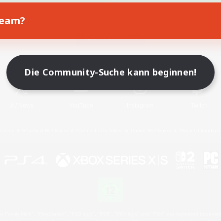
Team?
Spiel herunterladen
Offizielle Informationen
Die Community-Suche kann beginnen!
X
/
News
YouTube
Instagram
Twitch
Lizenz
Regeln & Richtlinien
Datenschutzrichtlinie
Cookie-Richtlinien
Abo jetzt kündige
 Family Mark", "PlayStation", "PS5 logo", "PS5", "PS4 logo" and "PS4" are registered trademark