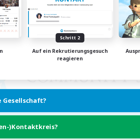
Schritt 2
en
Auf ein Rekrutierungsgesuch
Auspr
reagieren
e Gesellschaft?
ten-)Kontaktkreis?
Version für Mobilgeräte