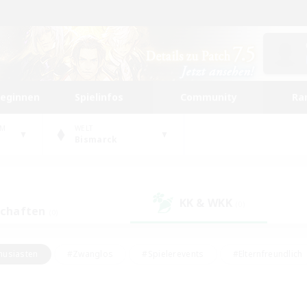
beginnen
Spielinfos
Community
Ra
UM
WELT
Bismarck
KK & WKK
(0)
schaften
(0)
husiasten
#Zwanglos
#Spielerevents
#Elternfreundlich
#Unterkunft-Enthusiasten
#Studentenfreundlich
#Hardcore
gd
#Handwerker/Sammler
#Lore-Enthusiasten
#Hobbys/