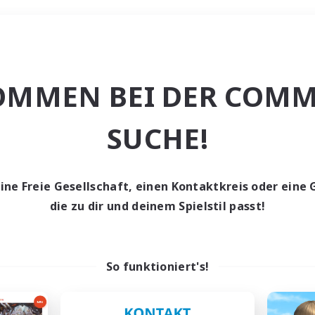
Wochenende
OMMEN BEI DER COMM
e
SUCHE!
eine Freie Gesellschaft, einen Kontaktkreis oder eine 
die zu dir und deinem Spielstil passt!
0 Gesuche
den keine Gesuche ge
So funktioniert's!
t aufgeben! Versuche es mit anderen Suchfil