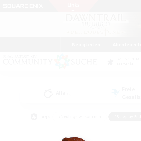
Neuigkeiten
Abenteuer 
DATENZENTR
Materia
Freie
Alle
(0)
Gesell
Tags
#Neulinge willkommen
#Roleplay-Ent
#Mehrsprachig
#Glamour-Enthusiasten
#Hochstufige Inhalte
#Hohe Ja