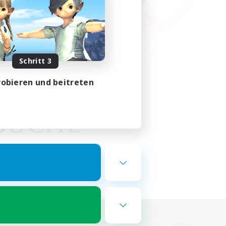
Schritt 3
obieren und beitreten