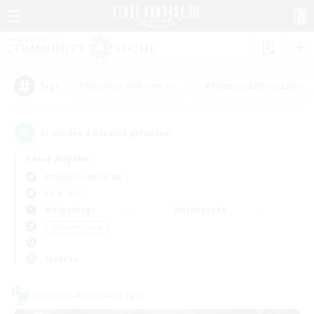
#Neulinge willkommen
#Roleplay-Enthusiasten
Tags
3
Es wurden
Gesuche gefunden!
Keine Angabe
Bismarck (Materia)
KK & WKK
Wochentags
Wochenende
＃Aktive Gruppe
Sprache
Welten-Kontaktkreis