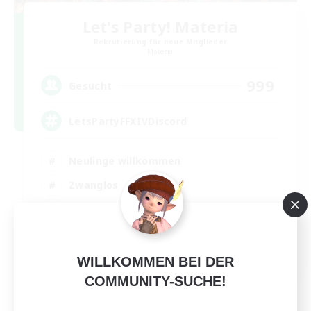
Let's Party! Materia
Rekrutierung für neue Mitglieder
Materia
999
Gesucht
LetsPartyFFXIVDiscord
Neulinge willkommen
Zwanglos
Hobbys/Interessen
Aktive Gruppe
EN
WILLKOMMEN BEI DER
Details ansehen
COMMUNITY-SUCHE!
Endet am 24.08.2026