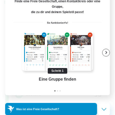
Finde eine Freie Gesellschaft, einen Kontaktkreis oder eine
Welten-Kontaktkreis
Gruppe,
die zu dir und deinem Spielstil passt!
So funktioniert's!
Rainbow Connection
Schritt 1
Rekrutierung für neue Mitglieder
Eine Gruppe finden
Auf 
Materia
50
Gesucht
LGBTQIA+
Was ist eine Freie Gesellschaft?