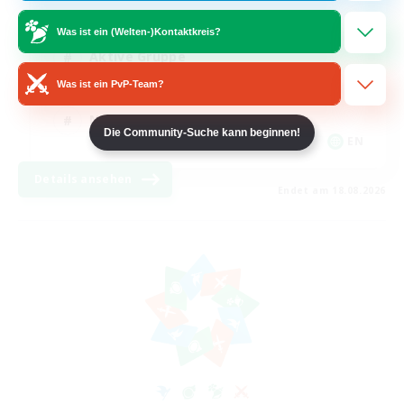
Spielerevents
Was ist ein (Welten-)Kontaktkreis?
Aktive Gruppe
Was ist ein PvP-Team?
Zwanglos
Neulinge willkommen
Die Community-Suche kann beginnen!
EN
Details ansehen
Endet am 18.08.2026