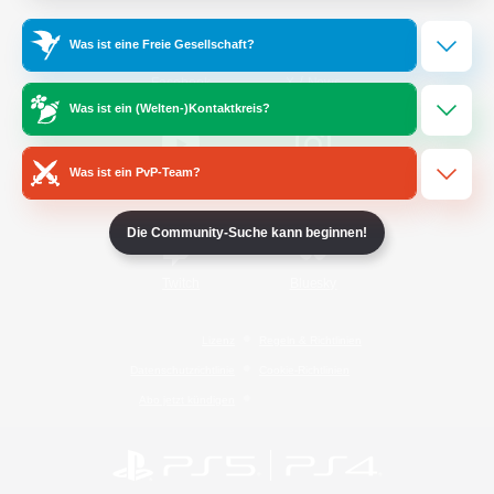
Was ist eine Freie Gesellschaft?
/
Facebook
X
News
Was ist ein (Welten-)Kontaktkreis?
Was ist ein PvP-Team?
YouTube
Instagram
Die Community-Suche kann beginnen!
Twitch
Bluesky
Lizenz
Regeln & Richtlinien
Datenschutzrichtlinie
Cookie-Richtlinien
Abo jetzt kündigen