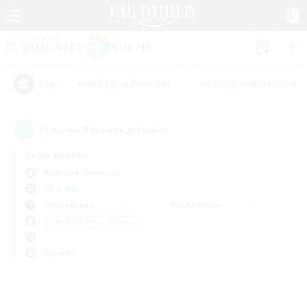
#Neulinge willkommen
#Roleplay-Enthusiasten
Tags
0
Es wurden
Gesuche gefunden!
Keine Angabe
Bismarck (Materia)
KK & WKK
Wochentags
Wochenende
＃Berufstätige willkommen
Sprache