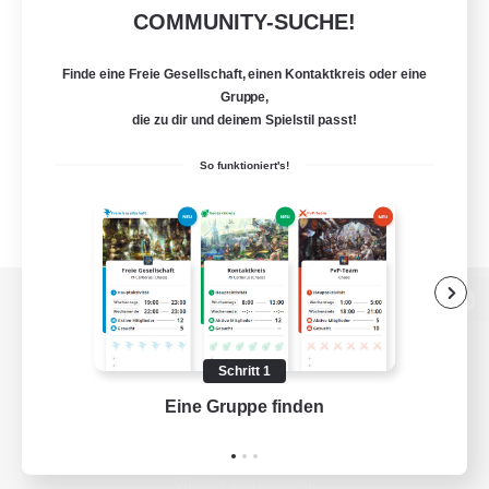
COMMUNITY-SUCHE!
Finde eine Freie Gesellschaft, einen Kontaktkreis oder eine
Gruppe,
die zu dir und deinem Spielstil passt!
So funktioniert's!
Zur PC-Seite
Schritt 1
Eine Gruppe finden
Auf 
Spiel herunterladen
Offizielle Informationen