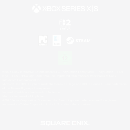
©2026 Sony Interactive Entertainment LLC."PlayStation Family Mark", "PlayStation", "PS5
logo", "PS5", "PS4 logo" and "PS4" are registered trademarks or trademarks of Sony
Interactive Entertainment Inc.
Microsoft, the XBOX Sphere mark, the Series X|S logo and XBOX Series X|S are trademarks
of the Microsoft group of companies.
Nintendo Switch is a trademark of Nintendo.
Mac is a trademark of Apple Inc.
©2026 Valve Corporation. Steam and the Steam logo are trademarks and/or registered
trademarks of Valve Corporation in the U.S. and/or other countries.