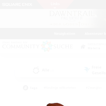
Neuigkeiten
Abenteuer 
DATENZENTR
Materia
Freie
Alle
(0)
Gesell
Tags
#Neulinge willkommen
#Zwanglos
#Mehrsprachig
#Hochstufige Inhalte
#Glamour-Enthusiasten
#Handwer