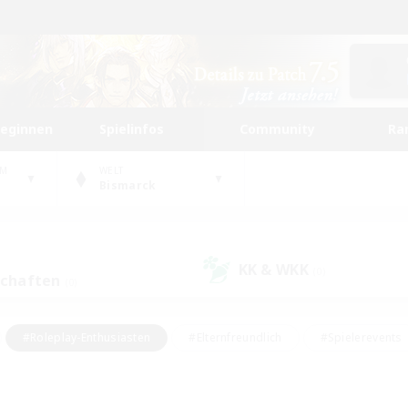
beginnen
Spielinfos
Community
Ra
UM
WELT
Bismarck
KK & WKK
(0)
schaften
(0)
#Roleplay-Enthusiasten
#Elternfreundlich
#Spielerevents
#Hohe Jagd
#Schatzkarten
#Unterkunft-Enthusiasten
ker/Sammler
#Screenshot-Enthusiasten
#Lore-Enthusiasten