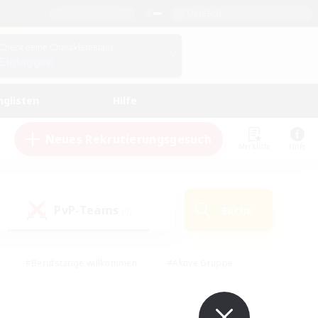
Deutsch
Check deine Charakterdetails
Einloggen
nglisten
Hilfe
Neues Rekrutierungsgesuch
Merkliste
Hilfe
PvP-Teams
Suche
(0)
#Berufstätige willkommen
#Aktive Gruppe
#Hobbys/Interessen
#Studentenfreundlich
#PvP-Enthusiasten
#Hardcore