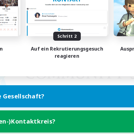
Schritt 2
en
Auf ein Rekrutierungsgesuch
Auspr
reagieren
e Gesellschaft?
ten-)Kontaktkreis?
Version für Mobilgeräte