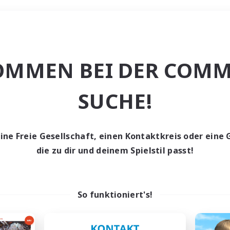
Wochenende
OMMEN BEI DER COMM
e
SUCHE!
eine Freie Gesellschaft, einen Kontaktkreis oder eine 
die zu dir und deinem Spielstil passt!
0 Gesuche
den keine Gesuche ge
So funktioniert's!
t aufgeben! Versuche es mit anderen Suchfil