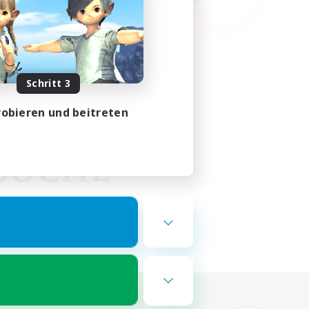
Schritt 3
obieren und beitreten