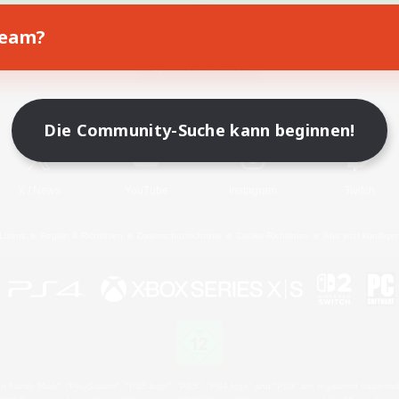
Team?
Spiel herunterladen
Offizielle Informationen
Die Community-Suche kann beginnen!
X
/
News
YouTube
Instagram
Twitch
Lizenz
Regeln & Richtlinien
Datenschutzrichtlinie
Cookie-Richtlinien
Abo jetzt kündige
 Family Mark", "PlayStation", "PS5 logo", "PS5", "PS4 logo" and "PS4" are registered trademark