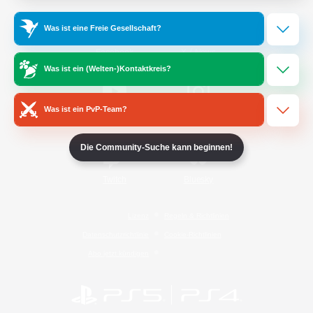
Was ist eine Freie Gesellschaft?
/
Facebook
X
News
Was ist ein (Welten-)Kontaktkreis?
Was ist ein PvP-Team?
YouTube
Instagram
Die Community-Suche kann beginnen!
Twitch
Bluesky
Lizenz
Regeln & Richtlinien
Datenschutzrichtlinie
Cookie-Richtlinien
Abo jetzt kündigen