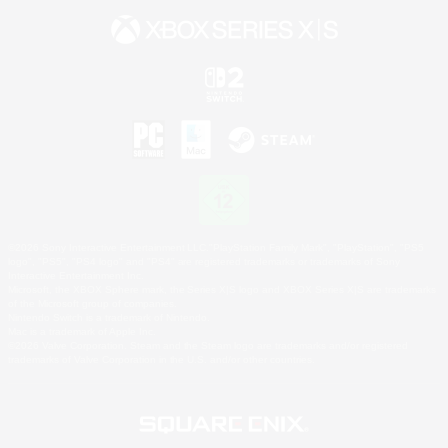
©2026 Sony Interactive Entertainment LLC."PlayStation Family Mark", "PlayStation", "PS5
logo", "PS5", "PS4 logo" and "PS4" are registered trademarks or trademarks of Sony
Interactive Entertainment Inc.
Microsoft, the XBOX Sphere mark, the Series X|S logo and XBOX Series X|S are trademarks
of the Microsoft group of companies.
Nintendo Switch is a trademark of Nintendo.
Mac is a trademark of Apple Inc.
©2026 Valve Corporation. Steam and the Steam logo are trademarks and/or registered
trademarks of Valve Corporation in the U.S. and/or other countries.