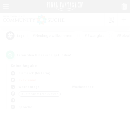
#Neulinge willkommen
#Zwanglos
#Rolepl
Tags
0
Es wurden
Gesuche gefunden!
Keine Angabe
Bismarck (Materia)
PvP-Teams
Wochentags
Wochenende
＃Unterkunft-Enthusiasten
Sprache