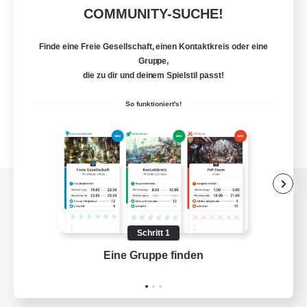
COMMUNITY-SUCHE!
Finde eine Freie Gesellschaft, einen Kontaktkreis oder eine
Gruppe,
die zu dir und deinem Spielstil passt!
So funktioniert's!
Zur PC-Seite
Schritt 1
Eine Gruppe finden
Auf 
Spiel herunterladen
Offizielle Informationen