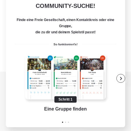
COMMUNITY-SUCHE!
Finde eine Freie Gesellschaft, einen Kontaktkreis oder eine
Gruppe,
die zu dir und deinem Spielstil passt!
So funktioniert's!
Zur PC-Seite
Schritt 1
Eine Gruppe finden
Auf 
Spiel herunterladen
Offizielle Informationen