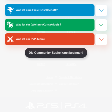
Was ist eine Freie Gesellschaft?
/
Facebook
X
News
Was ist ein (Welten-)Kontaktkreis?
Was ist ein PvP-Team?
YouTube
Instagram
Die Community-Suche kann beginnen!
Twitch
Bluesky
Lizenz
Regeln & Richtlinien
Datenschutzrichtlinie
Cookie-Richtlinien
Abo jetzt kündigen