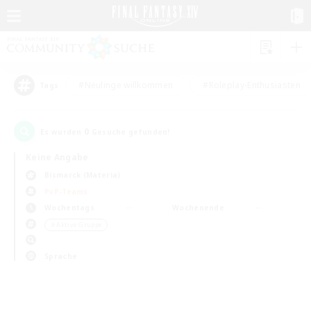
#Neulinge willkommen
#Roleplay-Enthusiasten
Tags
0
Es wurden
Gesuche gefunden!
Keine Angabe
Bismarck (Materia)
PvP-Teams
Wochentags
Wochenende
＃Aktive Gruppe
Sprache