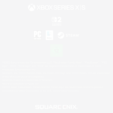
©2026 Sony Interactive Entertainment LLC."PlayStation Family Mark", "PlayStation", "PS5
logo", "PS5", "PS4 logo" and "PS4" are registered trademarks or trademarks of Sony
Interactive Entertainment Inc.
Microsoft, the XBOX Sphere mark, the Series X|S logo and XBOX Series X|S are trademarks
of the Microsoft group of companies.
Nintendo Switch is a trademark of Nintendo.
Mac is a trademark of Apple Inc.
©2026 Valve Corporation. Steam and the Steam logo are trademarks and/or registered
trademarks of Valve Corporation in the U.S. and/or other countries.