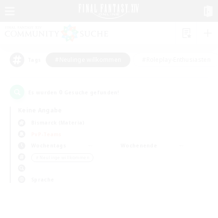
#Neulinge willkommen
#Roleplay-Enthusiasten
Tags
0
Es wurden
Gesuche gefunden!
Keine Angabe
Bismarck (Materia)
PvP-Teams
Wochentags
Wochenende
＃Neulinge willkommen
Sprache