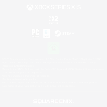
©2026 Sony Interactive Entertainment LLC."PlayStation Family Mark", "PlayStation", "PS5
logo", "PS5", "PS4 logo" and "PS4" are registered trademarks or trademarks of Sony
Interactive Entertainment Inc.
Microsoft, the XBOX Sphere mark, the Series X|S logo and XBOX Series X|S are trademarks
of the Microsoft group of companies.
Nintendo Switch is a trademark of Nintendo.
Mac is a trademark of Apple Inc.
©2026 Valve Corporation. Steam and the Steam logo are trademarks and/or registered
trademarks of Valve Corporation in the U.S. and/or other countries.