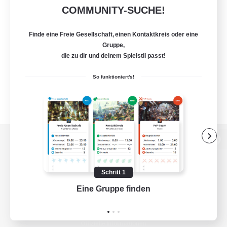
COMMUNITY-SUCHE!
Finde eine Freie Gesellschaft, einen Kontaktkreis oder eine
Gruppe,
die zu dir und deinem Spielstil passt!
So funktioniert's!
Zur PC-Seite
Schritt 1
Eine Gruppe finden
Auf 
Spiel herunterladen
Offizielle Informationen