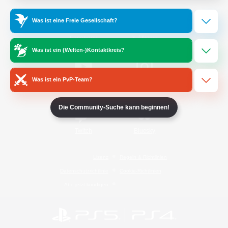
Was ist eine Freie Gesellschaft?
/
Facebook
X
News
Was ist ein (Welten-)Kontaktkreis?
Was ist ein PvP-Team?
YouTube
Instagram
Die Community-Suche kann beginnen!
Twitch
Bluesky
Lizenz
Regeln & Richtlinien
Datenschutzrichtlinie
Cookie-Richtlinien
Abo jetzt kündigen