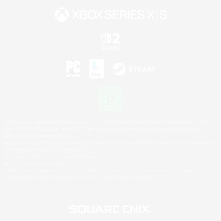
©2026 Sony Interactive Entertainment LLC."PlayStation Family Mark", "PlayStation", "PS5
logo", "PS5", "PS4 logo" and "PS4" are registered trademarks or trademarks of Sony
Interactive Entertainment Inc.
Microsoft, the XBOX Sphere mark, the Series X|S logo and XBOX Series X|S are trademarks
of the Microsoft group of companies.
Nintendo Switch is a trademark of Nintendo.
Mac is a trademark of Apple Inc.
©2026 Valve Corporation. Steam and the Steam logo are trademarks and/or registered
trademarks of Valve Corporation in the U.S. and/or other countries.