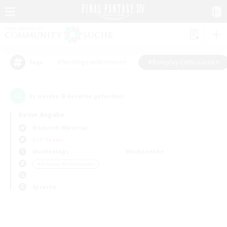
#Neulinge willkommen
#Roleplay-Enthusiasten
Tags
0
Es wurden
Gesuche gefunden!
Keine Angabe
Bismarck (Materia)
PvP-Teams
Wochentags
Wochenende
＃Roleplay-Enthusiasten
Sprache