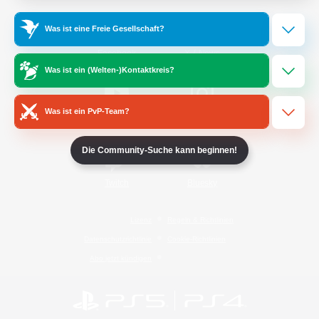
Was ist eine Freie Gesellschaft?
/
Facebook
X
News
Was ist ein (Welten-)Kontaktkreis?
Was ist ein PvP-Team?
YouTube
Instagram
Die Community-Suche kann beginnen!
Twitch
Bluesky
Lizenz
Regeln & Richtlinien
Datenschutzrichtlinie
Cookie-Richtlinien
Abo jetzt kündigen