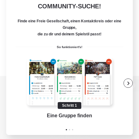
COMMUNITY-SUCHE!
Finde eine Freie Gesellschaft, einen Kontaktkreis oder eine
Gruppe,
die zu dir und deinem Spielstil passt!
So funktioniert's!
Zur PC-Seite
Schritt 1
Eine Gruppe finden
Auf 
Spiel herunterladen
Offizielle Informationen