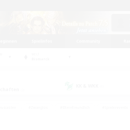
beginnen
Spielinfos
Community
Ra
UM
WELT
Bismarck
KK & WKK
(0)
schaften
(0)
husiasten
#Zwanglos
#Elternfreundlich
#Spielerevents
#Unterkunft-Enthusiasten
#Glamour-Enthusiasten
#Schatzkart
dcore
#Hochstufige Inhalte
#Hobbys/Interessen
#Lore-