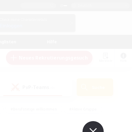
Deutsch
Check deine Charakterdetails
Einloggen
nglisten
Hilfe
Neues Rekrutierungsgesuch
Merkliste
Hilfe
PvP-Teams
Suche
(0)
#Berufstätige willkommen
#Aktive Gruppe
en
#Handwerker/Sammler
#Hohe Jagd
Enthusiasten
#PvP-Enthusiasten