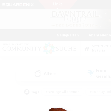
Neuigkeiten
Abenteuer 
DATENZENTR
Materia
Freie
Alle
(0)
Gesell
Tags
#Neulinge willkommen
#Roleplay-Ent
#Mehrsprachig
#Studentenfreundlich
#Screenshot-Enthusiasten
#Har