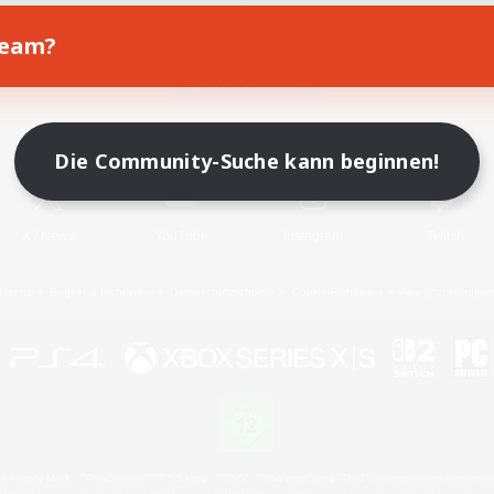
Team?
Spiel herunterladen
Offizielle Informationen
Die Community-Suche kann beginnen!
X
/
News
YouTube
Instagram
Twitch
Lizenz
Regeln & Richtlinien
Datenschutzrichtlinie
Cookie-Richtlinien
Abo jetzt kündige
 Family Mark", "PlayStation", "PS5 logo", "PS5", "PS4 logo" and "PS4" are registered trademark