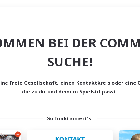
Wochenende
OMMEN BEI DER COMM
he
SUCHE!
eine Freie Gesellschaft, einen Kontaktkreis oder eine 
die zu dir und deinem Spielstil passt!
0 Gesuche
den keine Gesuche ge
So funktioniert's!
t aufgeben! Versuche es mit anderen Suchfil