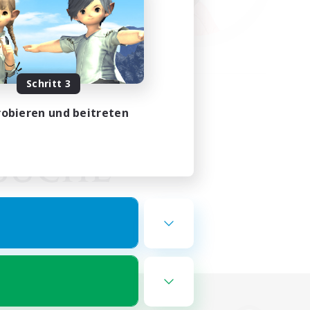
Schritt 3
obieren und beitreten