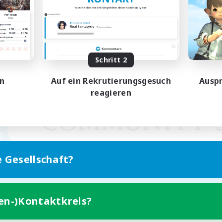
Schritt 2
en
Auf ein Rekrutierungsgesuch
Auspr
reagieren
e Gesellschaft?
ten-)Kontaktkreis?
Version für Mobilgeräte