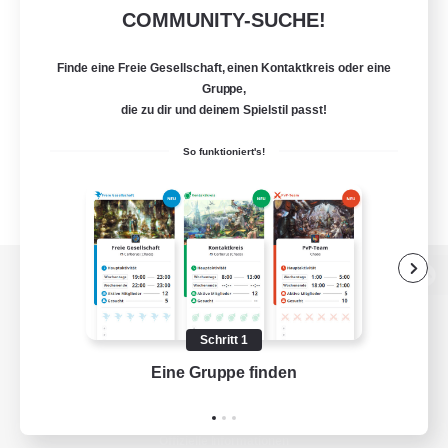
COMMUNITY-SUCHE!
Finde eine Freie Gesellschaft, einen Kontaktkreis oder eine
Gruppe,
die zu dir und deinem Spielstil passt!
So funktioniert's!
Zur PC-Seite
Schritt 1
Eine Gruppe finden
Auf 
Spiel herunterladen
Offizielle Informationen