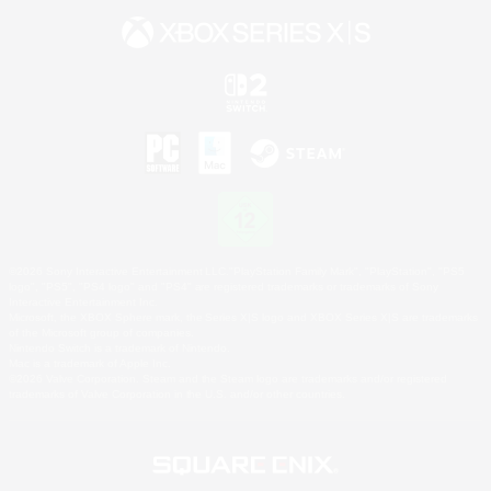
©2026 Sony Interactive Entertainment LLC."PlayStation Family Mark", "PlayStation", "PS5
logo", "PS5", "PS4 logo" and "PS4" are registered trademarks or trademarks of Sony
Interactive Entertainment Inc.
Microsoft, the XBOX Sphere mark, the Series X|S logo and XBOX Series X|S are trademarks
of the Microsoft group of companies.
Nintendo Switch is a trademark of Nintendo.
Mac is a trademark of Apple Inc.
©2026 Valve Corporation. Steam and the Steam logo are trademarks and/or registered
trademarks of Valve Corporation in the U.S. and/or other countries.