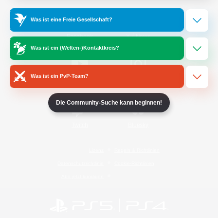
Was ist eine Freie Gesellschaft?
/
Facebook
X
News
Was ist ein (Welten-)Kontaktkreis?
Was ist ein PvP-Team?
YouTube
Instagram
Die Community-Suche kann beginnen!
Twitch
Bluesky
Lizenz
Regeln & Richtlinien
Datenschutzrichtlinie
Cookie-Richtlinien
Abo jetzt kündigen