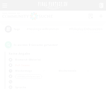
#Neulinge willkommen
#Roleplay-Enthusiasten
Tags
0
Es wurden
Gesuche gefunden!
Keine Angabe
Bismarck (Materia)
PvP-Teams
Wochentags
Wochenende
＃Hobbys/Interessen
Sprache