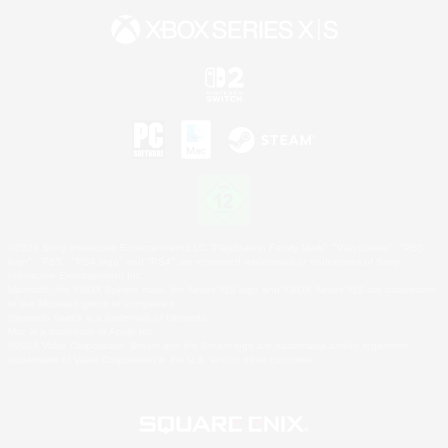
©2026 Sony Interactive Entertainment LLC."PlayStation Family Mark", "PlayStation", "PS5
logo", "PS5", "PS4 logo" and "PS4" are registered trademarks or trademarks of Sony
Interactive Entertainment Inc.
Microsoft, the XBOX Sphere mark, the Series X|S logo and XBOX Series X|S are trademarks
of the Microsoft group of companies.
Nintendo Switch is a trademark of Nintendo.
Mac is a trademark of Apple Inc.
©2026 Valve Corporation. Steam and the Steam logo are trademarks and/or registered
trademarks of Valve Corporation in the U.S. and/or other countries.