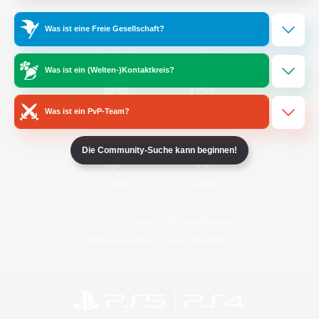
Was ist eine Freie Gesellschaft?
/
Facebook
X
News
Was ist ein (Welten-)Kontaktkreis?
Was ist ein PvP-Team?
YouTube
Instagram
Die Community-Suche kann beginnen!
Twitch
Bluesky
Lizenz
Regeln & Richtlinien
Datenschutzrichtlinie
Cookie-Richtlinien
Abo jetzt kündigen