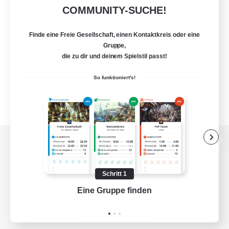
COMMUNITY-SUCHE!
Finde eine Freie Gesellschaft, einen Kontaktkreis oder eine
Gruppe,
die zu dir und deinem Spielstil passt!
So funktioniert's!
Zur PC-Seite
Schritt 1
Eine Gruppe finden
Auf 
Spiel herunterladen
Offizielle Informationen