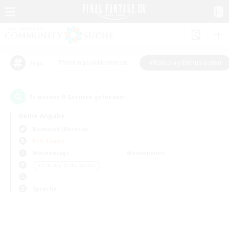
#Neulinge willkommen
#Roleplay-Enthusiasten
Tags
0
Es wurden
Gesuche gefunden!
Keine Angabe
Bismarck (Materia)
PvP-Teams
Wochentags
Wochenende
＃Roleplay-Enthusiasten
Sprache