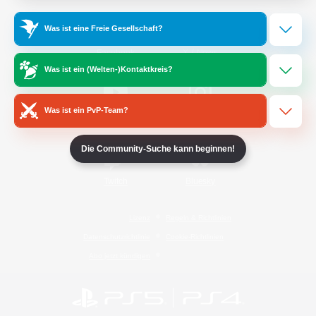
Was ist eine Freie Gesellschaft?
/
Facebook
X
News
Was ist ein (Welten-)Kontaktkreis?
Was ist ein PvP-Team?
YouTube
Instagram
Die Community-Suche kann beginnen!
Twitch
Bluesky
Lizenz
Regeln & Richtlinien
Datenschutzrichtlinie
Cookie-Richtlinien
Abo jetzt kündigen