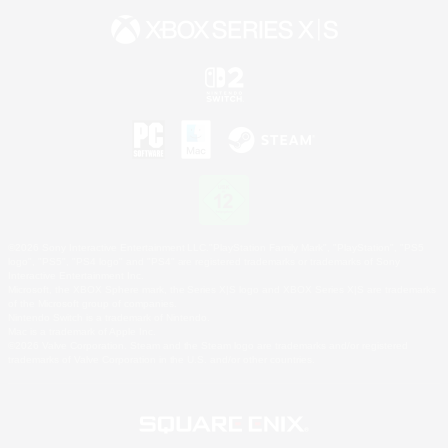
©2026 Sony Interactive Entertainment LLC."PlayStation Family Mark", "PlayStation", "PS5
logo", "PS5", "PS4 logo" and "PS4" are registered trademarks or trademarks of Sony
Interactive Entertainment Inc.
Microsoft, the XBOX Sphere mark, the Series X|S logo and XBOX Series X|S are trademarks
of the Microsoft group of companies.
Nintendo Switch is a trademark of Nintendo.
Mac is a trademark of Apple Inc.
©2026 Valve Corporation. Steam and the Steam logo are trademarks and/or registered
trademarks of Valve Corporation in the U.S. and/or other countries.