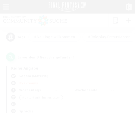
#Neulinge willkommen
#Roleplay-Enthusiasten
Tags
0
Es wurden
Gesuche gefunden!
Keine Angabe
Sophia (Materia)
PvP-Teams
Wochentags
Wochenende
＃Unterkunft-Enthusiasten
Sprache