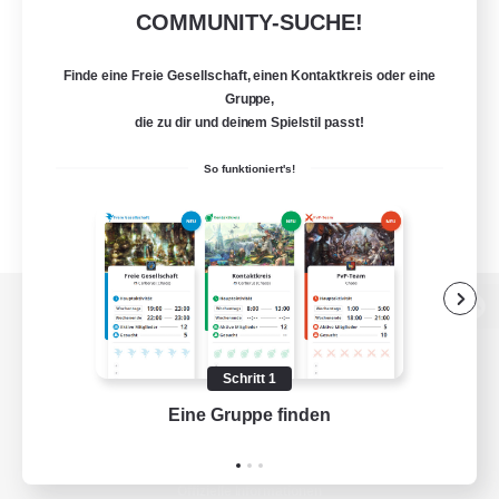
COMMUNITY-SUCHE!
Finde eine Freie Gesellschaft, einen Kontaktkreis oder eine
Gruppe,
die zu dir und deinem Spielstil passt!
So funktioniert's!
Zur PC-Seite
Schritt 1
Eine Gruppe finden
Auf 
Spiel herunterladen
Offizielle Informationen