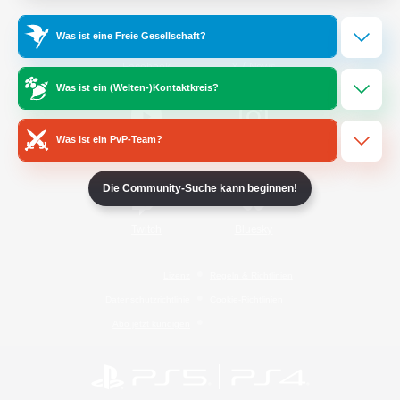
Was ist eine Freie Gesellschaft?
/
Facebook
X
News
Was ist ein (Welten-)Kontaktkreis?
Was ist ein PvP-Team?
YouTube
Instagram
Die Community-Suche kann beginnen!
Twitch
Bluesky
Lizenz
Regeln & Richtlinien
Datenschutzrichtlinie
Cookie-Richtlinien
Abo jetzt kündigen