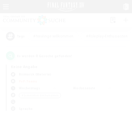
#Neulinge willkommen
#Roleplay-Enthusiasten
Tags
0
Es wurden
Gesuche gefunden!
Keine Angabe
Bismarck (Materia)
PvP-Teams
Wochentags
Wochenende
＃Screenshot-Enthusiasten
Sprache