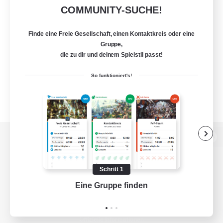
COMMUNITY-SUCHE!
Finde eine Freie Gesellschaft, einen Kontaktkreis oder eine
Gruppe,
die zu dir und deinem Spielstil passt!
So funktioniert's!
Zur PC-Seite
Schritt 1
Eine Gruppe finden
Auf 
Spiel herunterladen
Offizielle Informationen