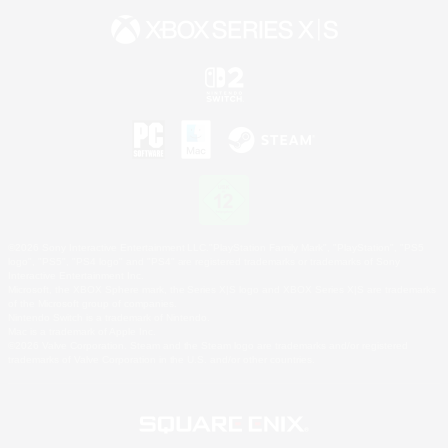
©2026 Sony Interactive Entertainment LLC."PlayStation Family Mark", "PlayStation", "PS5
logo", "PS5", "PS4 logo" and "PS4" are registered trademarks or trademarks of Sony
Interactive Entertainment Inc.
Microsoft, the XBOX Sphere mark, the Series X|S logo and XBOX Series X|S are trademarks
of the Microsoft group of companies.
Nintendo Switch is a trademark of Nintendo.
Mac is a trademark of Apple Inc.
©2026 Valve Corporation. Steam and the Steam logo are trademarks and/or registered
trademarks of Valve Corporation in the U.S. and/or other countries.