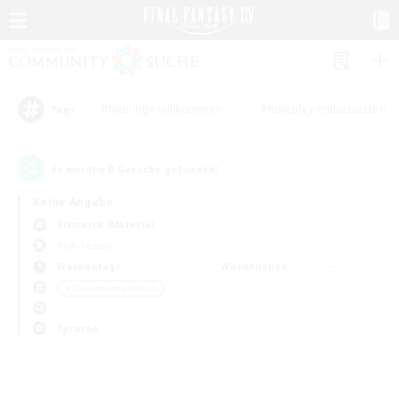
#Neulinge willkommen
#Roleplay-Enthusiasten
Tags
0
Es wurden
Gesuche gefunden!
Keine Angabe
Bismarck (Materia)
PvP-Teams
Wochentags
Wochenende
＃Studentenfreundlich
Sprache