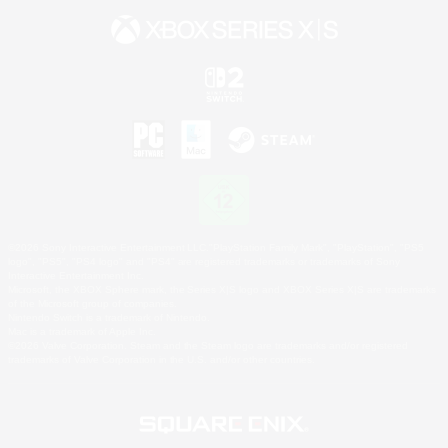
©2026 Sony Interactive Entertainment LLC."PlayStation Family Mark", "PlayStation", "PS5
logo", "PS5", "PS4 logo" and "PS4" are registered trademarks or trademarks of Sony
Interactive Entertainment Inc.
Microsoft, the XBOX Sphere mark, the Series X|S logo and XBOX Series X|S are trademarks
of the Microsoft group of companies.
Nintendo Switch is a trademark of Nintendo.
Mac is a trademark of Apple Inc.
©2026 Valve Corporation. Steam and the Steam logo are trademarks and/or registered
trademarks of Valve Corporation in the U.S. and/or other countries.