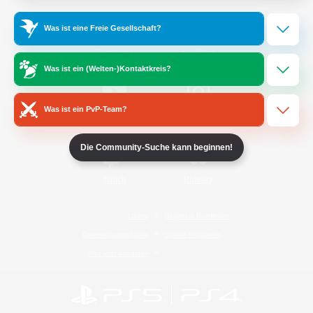
Was ist eine Freie Gesellschaft?
/
Facebook
X
News
Was ist ein (Welten-)Kontaktkreis?
Was ist ein PvP-Team?
YouTube
Instagram
Die Community-Suche kann beginnen!
Twitch
Bluesky
Lizenz
Regeln & Richtlinien
Datenschutzrichtlinie
Cookie-Richtlinien
Abo jetzt kündigen