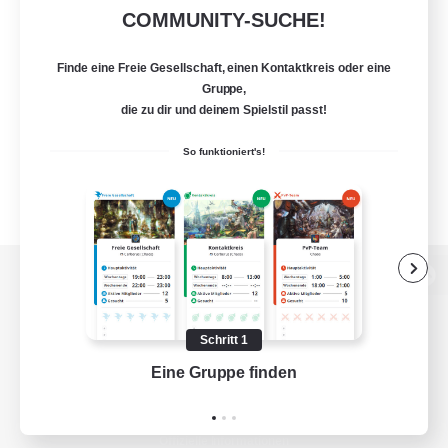
COMMUNITY-SUCHE!
Finde eine Freie Gesellschaft, einen Kontaktkreis oder eine
Gruppe,
die zu dir und deinem Spielstil passt!
So funktioniert's!
Zur PC-Seite
Schritt 1
Eine Gruppe finden
Auf 
Spiel herunterladen
Offizielle Informationen