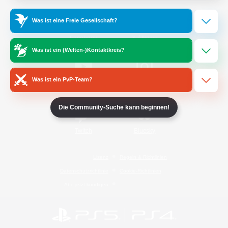
Was ist eine Freie Gesellschaft?
/
Facebook
X
News
Was ist ein (Welten-)Kontaktkreis?
Was ist ein PvP-Team?
YouTube
Instagram
Die Community-Suche kann beginnen!
Twitch
Bluesky
Lizenz
Regeln & Richtlinien
Datenschutzrichtlinie
Cookie-Richtlinien
Abo jetzt kündigen