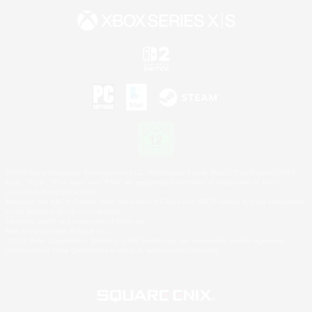
©2026 Sony Interactive Entertainment LLC."PlayStation Family Mark", "PlayStation", "PS5
logo", "PS5", "PS4 logo" and "PS4" are registered trademarks or trademarks of Sony
Interactive Entertainment Inc.
Microsoft, the XBOX Sphere mark, the Series X|S logo and XBOX Series X|S are trademarks
of the Microsoft group of companies.
Nintendo Switch is a trademark of Nintendo.
Mac is a trademark of Apple Inc.
©2026 Valve Corporation. Steam and the Steam logo are trademarks and/or registered
trademarks of Valve Corporation in the U.S. and/or other countries.