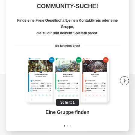
COMMUNITY-SUCHE!
Finde eine Freie Gesellschaft, einen Kontaktkreis oder eine
Gruppe,
die zu dir und deinem Spielstil passt!
So funktioniert's!
Zur PC-Seite
Schritt 1
Eine Gruppe finden
Auf 
Spiel herunterladen
Offizielle Informationen