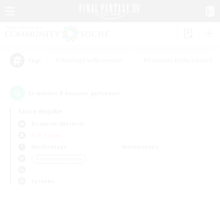
#Neulinge willkommen
#Roleplay-Enthusiasten
Tags
0
Es wurden
Gesuche gefunden!
Keine Angabe
Bismarck (Materia)
PvP-Teams
Wochentags
Wochenende
＃Lore-Enthusiasten
Sprache