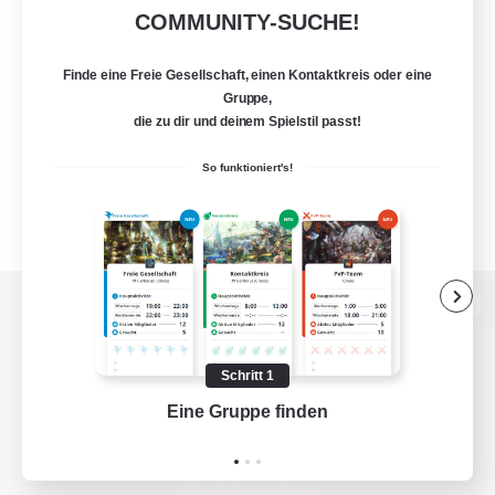
COMMUNITY-SUCHE!
Finde eine Freie Gesellschaft, einen Kontaktkreis oder eine
Gruppe,
die zu dir und deinem Spielstil passt!
So funktioniert's!
Zur PC-Seite
Schritt 1
Eine Gruppe finden
Auf 
Spiel herunterladen
Offizielle Informationen