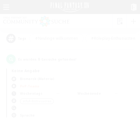
#Neulinge willkommen
#Roleplay-Enthusiasten
Tags
0
Es wurden
Gesuche gefunden!
Keine Angabe
Bismarck (Materia)
PvP-Teams
Wochentags
Wochenende
＃PvP-Enthusiasten
Sprache