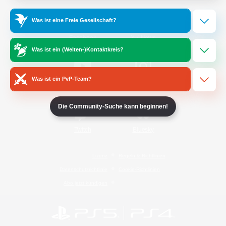
Was ist eine Freie Gesellschaft?
/
Facebook
X
News
Was ist ein (Welten-)Kontaktkreis?
Was ist ein PvP-Team?
YouTube
Instagram
Die Community-Suche kann beginnen!
Twitch
Bluesky
Lizenz
Regeln & Richtlinien
Datenschutzrichtlinie
Cookie-Richtlinien
Abo jetzt kündigen