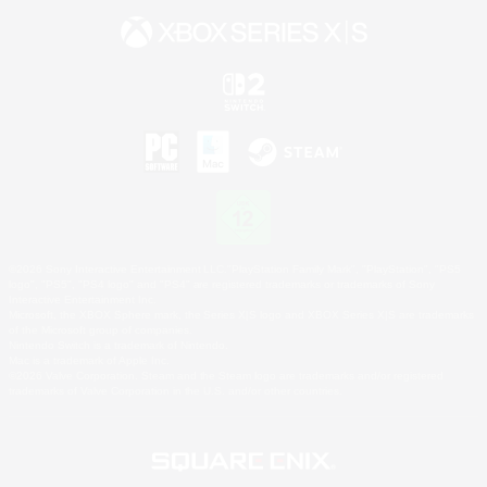
©2026 Sony Interactive Entertainment LLC."PlayStation Family Mark", "PlayStation", "PS5
logo", "PS5", "PS4 logo" and "PS4" are registered trademarks or trademarks of Sony
Interactive Entertainment Inc.
Microsoft, the XBOX Sphere mark, the Series X|S logo and XBOX Series X|S are trademarks
of the Microsoft group of companies.
Nintendo Switch is a trademark of Nintendo.
Mac is a trademark of Apple Inc.
©2026 Valve Corporation. Steam and the Steam logo are trademarks and/or registered
trademarks of Valve Corporation in the U.S. and/or other countries.