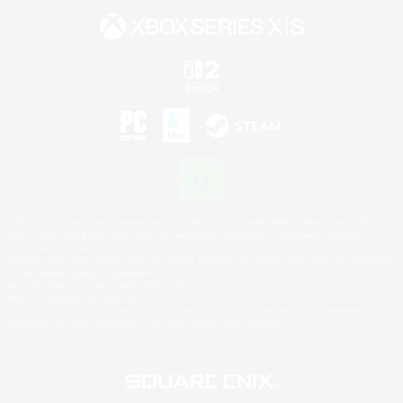
©2026 Sony Interactive Entertainment LLC."PlayStation Family Mark", "PlayStation", "PS5
logo", "PS5", "PS4 logo" and "PS4" are registered trademarks or trademarks of Sony
Interactive Entertainment Inc.
Microsoft, the XBOX Sphere mark, the Series X|S logo and XBOX Series X|S are trademarks
of the Microsoft group of companies.
Nintendo Switch is a trademark of Nintendo.
Mac is a trademark of Apple Inc.
©2026 Valve Corporation. Steam and the Steam logo are trademarks and/or registered
trademarks of Valve Corporation in the U.S. and/or other countries.