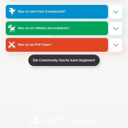
Was ist eine Freie Gesellschaft?
/
Facebook
X
News
Was ist ein (Welten-)Kontaktkreis?
Was ist ein PvP-Team?
YouTube
Instagram
Die Community-Suche kann beginnen!
Twitch
Bluesky
Lizenz
Regeln & Richtlinien
Datenschutzrichtlinie
Cookie-Richtlinien
Abo jetzt kündigen