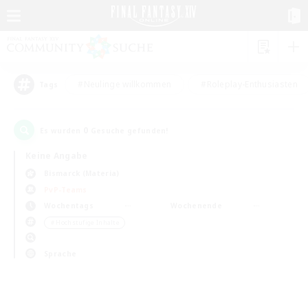
#Neulinge willkommen
#Roleplay-Enthusiasten
Tags
0
Es wurden
Gesuche gefunden!
Keine Angabe
Bismarck (Materia)
PvP-Teams
Wochentags
Wochenende
＃Hochstufige Inhalte
Sprache