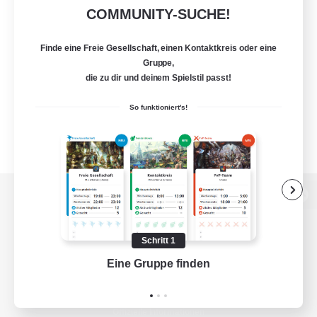
COMMUNITY-SUCHE!
Finde eine Freie Gesellschaft, einen Kontaktkreis oder eine
Gruppe,
die zu dir und deinem Spielstil passt!
So funktioniert's!
Zur PC-Seite
Schritt 1
Eine Gruppe finden
Auf 
Spiel herunterladen
Offizielle Informationen