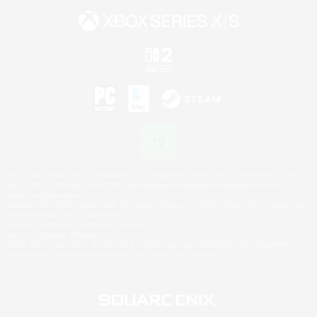
©2026 Sony Interactive Entertainment LLC."PlayStation Family Mark", "PlayStation", "PS5
logo", "PS5", "PS4 logo" and "PS4" are registered trademarks or trademarks of Sony
Interactive Entertainment Inc.
Microsoft, the XBOX Sphere mark, the Series X|S logo and XBOX Series X|S are trademarks
of the Microsoft group of companies.
Nintendo Switch is a trademark of Nintendo.
Mac is a trademark of Apple Inc.
©2026 Valve Corporation. Steam and the Steam logo are trademarks and/or registered
trademarks of Valve Corporation in the U.S. and/or other countries.