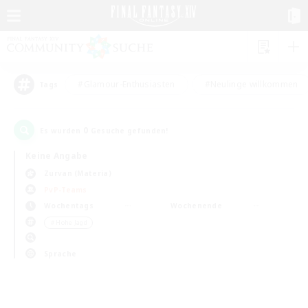
#Glamour-Enthusiasten
#Neulinge willkommen
Tags
0
Es wurden
Gesuche gefunden!
Keine Angabe
Zurvan (Materia)
PvP-Teams
Wochentags
Wochenende
＃Hohe Jagd
Sprache