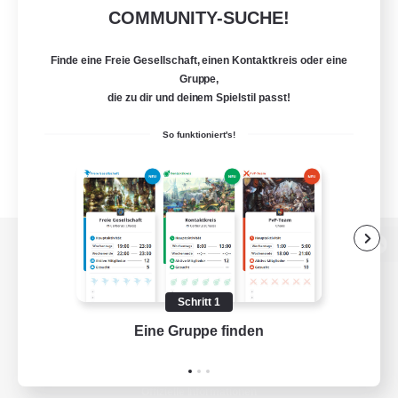
COMMUNITY-SUCHE!
Finde eine Freie Gesellschaft, einen Kontaktkreis oder eine
Gruppe,
die zu dir und deinem Spielstil passt!
So funktioniert's!
Zur PC-Seite
Schritt 1
Eine Gruppe finden
Auf 
Spiel herunterladen
Offizielle Informationen