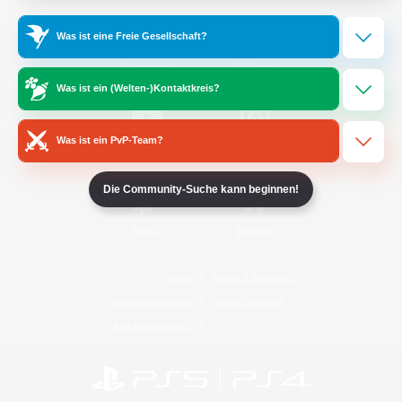
Was ist eine Freie Gesellschaft?
/
Facebook
X
News
Was ist ein (Welten-)Kontaktkreis?
Was ist ein PvP-Team?
YouTube
Instagram
Die Community-Suche kann beginnen!
Twitch
Bluesky
Lizenz
Regeln & Richtlinien
Datenschutzrichtlinie
Cookie-Richtlinien
Abo jetzt kündigen