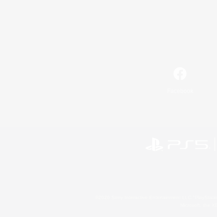
Facebook
©2026 Sony Interactive Entertainment LLC."PlayStation
Microsoft, the 