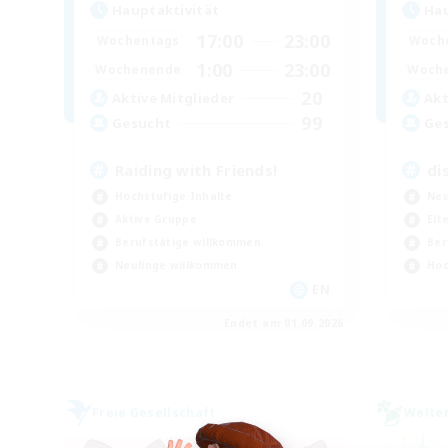
Hauptaktivität
Hau
17:00
23:00
Wochentags
Woch
1:00
23:00
Wochenende
Woch
20
Aktive Mitglieder
Akt
99
Gesucht
Ge
Raiding with Friends!
di
Hochstufige Inhalte
Neu
Aktive Gruppe
Elt
Berufstätige willkommen
Ber
Neulinge willkommen
Hoc
EN
Endet am 01.09.2026
Freie Gesellschaft
Welte