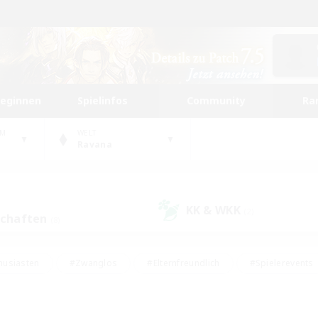
beginnen
Spielinfos
Community
Ra
UM
WELT
Ravana
KK & WKK
(2)
schaften
(8)
husiasten
#Zwanglos
#Elternfreundlich
#Spielerevents
#Unterkunft-Enthusiasten
#Glamour-Enthusiasten
#Schatzkart
dcore
#Hochstufige Inhalte
#Hobbys/Interessen
#Lore-