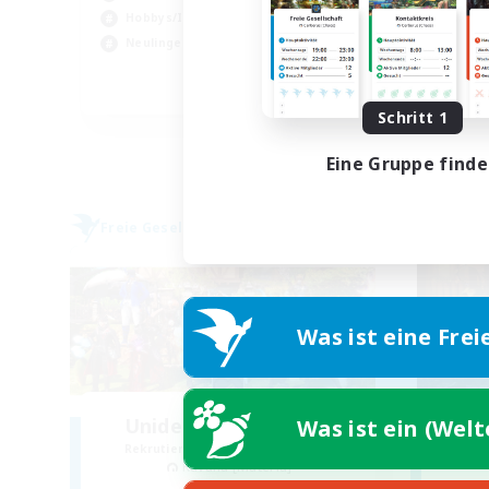
Hob
Hobbys/Interessen
Akt
Neulinge willkommen
EN
Schritt 1
Endet am 24.08.2026
Eine Gruppe find
Freie Gesellschaft
Freie 
Was ist eine Frei
Unidentified Objects
T
Was ist ein (Wel
Rekrutierung für neue Mitglieder
Rek
Ravana [Materia]