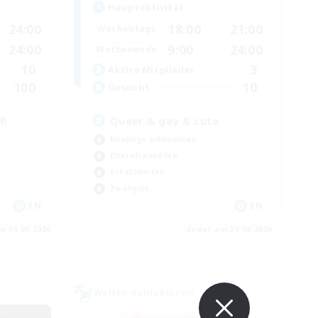
Hauptaktivität
24:00
18:00
21:00
Wochentags
24:00
9:00
24:00
Wochenende
10
3
Aktive Mitglieder
100
10
Gesucht
d!
Queer & gay & cute
Neulinge willkommen
Elternfreundlich
Schatzkarten
Zwanglos
EN
EN
m 31.08.2026
Endet am 31.08.2026
Welten-Kontaktkreis