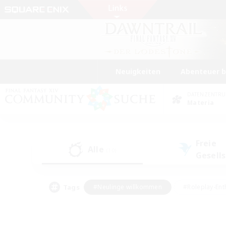
Neuigkeiten
Abenteuer 
DATENZENTR
Materia
Freie
Alle
(10)
Gesell
Tags
#Neulinge willkommen
#Roleplay-Ent
#Mehrsprachig
#Studentenfreundlich
#Screenshot-Enthusiasten
#Har