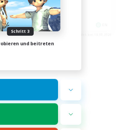
Zwanglos
Neulinge willkommen
EN
EN
Schritt 3
m 23.08.2026
Endet am 18.08.2026
obieren und beitreten