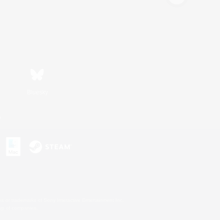
Bluesky
n
s or trademarks of Sony Interactive Entertainment Inc.
up of companies.