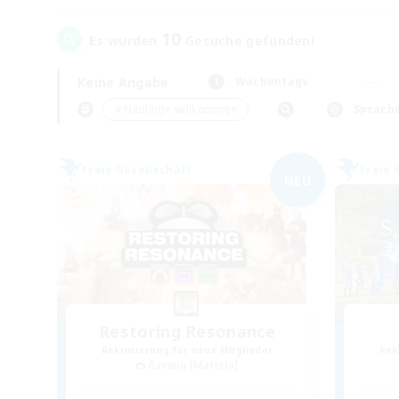
10
Es wurden
Gesuche gefunden!
Keine Angabe
Wochentags
＃Neulinge willkommen
Sprach
Freie Gesellschaft
Freie 
NEU
Restoring Resonance
Rekrutierung für neue Mitglieder
Rek
Ravana [Materia]