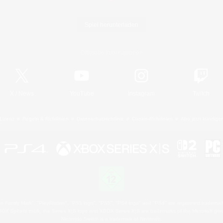
Spiel herunterladen
Offizielle Informationen
X
/
News
YouTube
Instagram
Twitch
Lizenz
Regeln & Richtlinien
Datenschutzrichtlinie
Cookie-Richtlinien
Abo jetzt kündige
 Family Mark", "PlayStation", "PS5 logo", "PS5", "PS4 logo" and "PS4" are registered trademark
XBOX Sphere mark, the Series X|S logo and XBOX Series X|S are trademarks of the Microsoft gro
Nintendo Switch is a trademark of Nintendo.