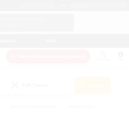
Deutsch
Check deine Charakterdetails
Einloggen
nglisten
Hilfe
Neues Rekrutierungsgesuch
Merkliste
Hilfe
PvP-Teams
Suche
(0)
#Berufstätige willkommen
#Aktive Gruppe
en
#Handwerker/Sammler
#Hohe Jagd
Enthusiasten
#PvP-Enthusiasten