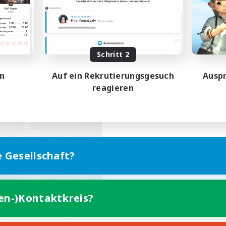
Zwanglos
bys/Interessen
Berufstätige willkommen
ive Gruppe
EN
Schritt 2
Endet am 24.08.2026
Endet a
en
Auf ein Rekrutierungsgesuch
Auspr
reagieren
Gesellschaft
e Gesellschaft?
he Secret Garden
ten-)Kontaktkreis?
rutierung für neue Mitglieder
Ravana [Materia]