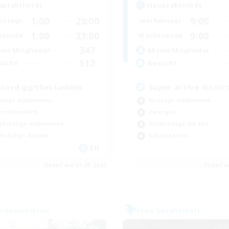
ptaktivität
Hauptaktivität
1:00
23:00
9:00
entags
Wochentags
1:00
23:00
9:00
enende
Wochenende
347
ive Mitglieder
Aktive Mitglieder
512
sucht
Gesucht
scord.gg/thestudium
Super active discor
linge willkommen
Neulinge willkommen
ernfreundlich
Zwanglos
ufstätige willkommen
Hochstufige Inhalte
hstufige Inhalte
Schatzkarten
EN
Endet am 01.09.2026
Endet a
n-Kontaktkreis
Freie Gesellschaft