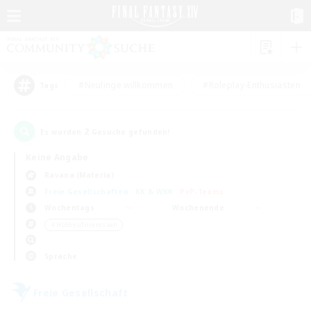
#Neulinge willkommen
#Roleplay-Enthusiasten
Tags
2
Es wurden
Gesuche gefunden!
Keine Angabe
Ravana (Materia)
Freie Gesellschaften
KK & WKK
PvP-Teams
Wochentags
Wochenende
＃Hobbys/Interessen
Sprache
Freie Gesellschaft