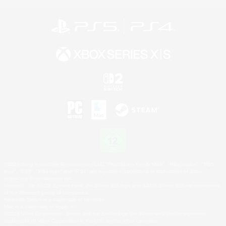
©2026 Sony Interactive Entertainment LLC."PlayStation Family Mark", "PlayStation", "PS5
logo", "PS5", "PS4 logo" and "PS4" are registered trademarks or trademarks of Sony
Interactive Entertainment Inc.
Microsoft, the XBOX Sphere mark, the Series X|S logo and XBOX Series X|S are trademarks
of the Microsoft group of companies.
Nintendo Switch is a trademark of Nintendo.
Mac is a trademark of Apple Inc.
©2026 Valve Corporation. Steam and the Steam logo are trademarks and/or registered
trademarks of Valve Corporation in the U.S. and/or other countries.