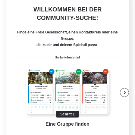
WILLKOMMEN BEI DER
Let's Party! Materia
COMMUNITY-SUCHE!
Rekrutierung für neue Mitglieder
Materia
Finde eine Freie Gesellschaft, einen Kontaktkreis oder eine
999
Gesucht
Gruppe,
die zu dir und deinem Spielstil passt!
LetsPartyFFXIVDiscord
So funktioniert's!
Neulinge willkommen
Zwanglos
Hobbys/Interessen
Aktive Gruppe
EN
Schritt 1
Details ansehen
Eine Gruppe finden
Auf 
Endet am 24.08.2026