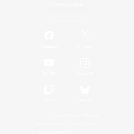
Spiel herunterladen
Offizielle Informationen
/
Facebook
X
News
YouTube
Instagram
Twitch
Bluesky
Lizenz
Regeln & Richtlinien
Datenschutzrichtlinie
Cookie-Richtlinien
Abo jetzt kündigen