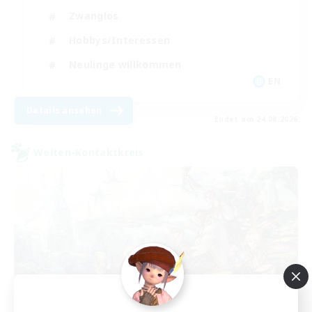
Zwanglos
Hobbys/Interessen
Neulinge willkommen
EN
Details ansehen
Endet am 24.08.2026
Welten-Kontaktkreis