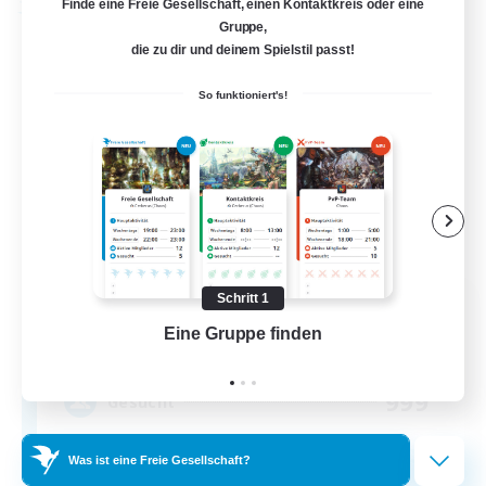
Finde eine Freie Gesellschaft, einen Kontaktkreis oder eine
Freie Gesellschaft
Gruppe,
die zu dir und deinem Spielstil passt!
So funktioniert's!
Schritt 1
Dragon Fang Clan
Rekrutierung für neue Mitglieder
Eine Gruppe finden
Auf 
Sephirot [Materia]
999
Gesucht
Was ist eine Freie Gesellschaft?