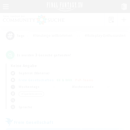
#Neulinge willkommen
#Roleplay-Enthusiasten
Tags
3
Es wurden
Gesuche gefunden!
Keine Angabe
Sephirot (Materia)
Freie Gesellschaften
KK & WKK
PvP-Teams
Wochentags
Wochenende
＃Spielerevents
Sprache
Freie Gesellschaft