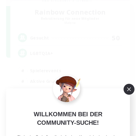
Rainbow Connection
Rekrutierung für neue Mitglieder
Materia
50
Gesucht
LGBTQIA+
Spielerevents
Aktive Gruppe
Zwanglos
Neulinge willkommen
EN
WILLKOMMEN BEI DER
COMMUNITY-SUCHE!
Details ansehen
Endet am 18.08.2026