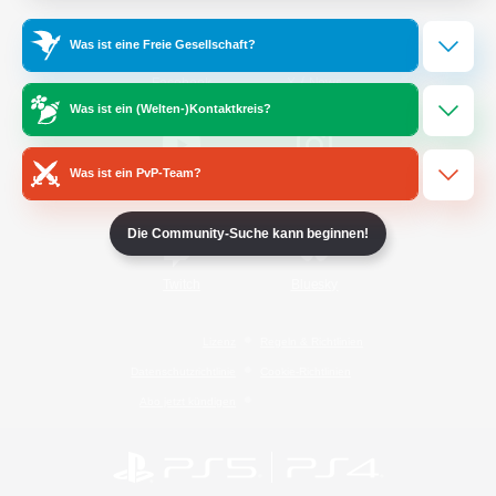
Was ist eine Freie Gesellschaft?
/
Facebook
X
News
Was ist ein (Welten-)Kontaktkreis?
Was ist ein PvP-Team?
YouTube
Instagram
Die Community-Suche kann beginnen!
Twitch
Bluesky
Lizenz
Regeln & Richtlinien
Datenschutzrichtlinie
Cookie-Richtlinien
Abo jetzt kündigen