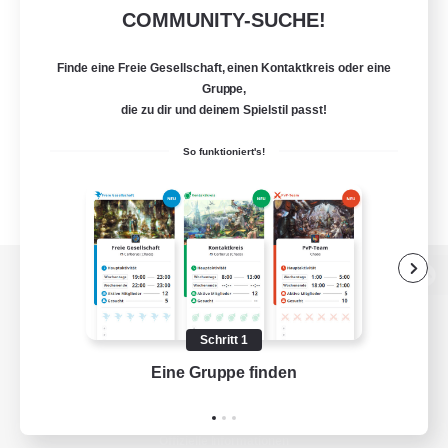
COMMUNITY-SUCHE!
Finde eine Freie Gesellschaft, einen Kontaktkreis oder eine
Gruppe,
die zu dir und deinem Spielstil passt!
So funktioniert's!
Zur PC-Seite
Schritt 1
Eine Gruppe finden
Auf 
Spiel herunterladen
Offizielle Informationen