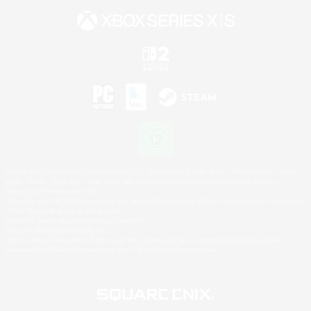
©2026 Sony Interactive Entertainment LLC."PlayStation Family Mark", "PlayStation", "PS5
logo", "PS5", "PS4 logo" and "PS4" are registered trademarks or trademarks of Sony
Interactive Entertainment Inc.
Microsoft, the XBOX Sphere mark, the Series X|S logo and XBOX Series X|S are trademarks
of the Microsoft group of companies.
Nintendo Switch is a trademark of Nintendo.
Mac is a trademark of Apple Inc.
©2026 Valve Corporation. Steam and the Steam logo are trademarks and/or registered
trademarks of Valve Corporation in the U.S. and/or other countries.