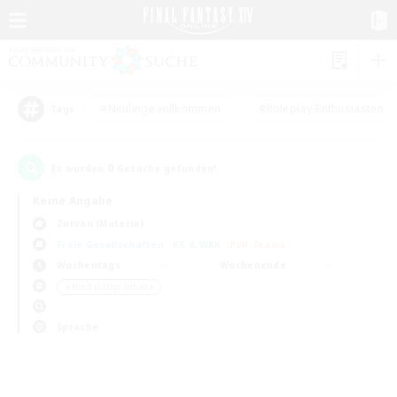
#Neulinge willkommen
#Roleplay-Enthusiasten
Tags
0
Es wurden
Gesuche gefunden!
Keine Angabe
Zurvan (Materia)
Freie Gesellschaften
KK & WKK
PvP-Teams
Wochentags
Wochenende
＃Hochstufige Inhalte
Sprache